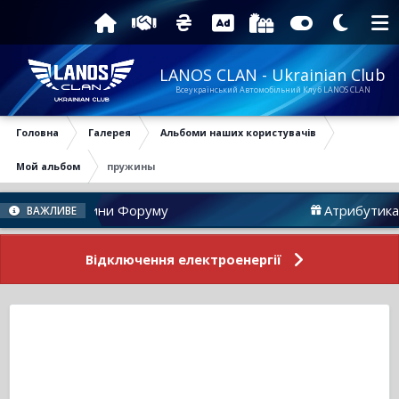
LANOS CLAN - Ukrainian Club
Всеукраїнський Автомобільний Клуб LANOS CLAN
Головна
Галерея
Альбоми наших користувачів
Мой альбом
пружины
Новини Форуму
Атрибутика
ВАЖЛИВЕ
Відключення електроенергії