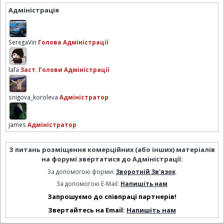
Адміністрація
SeregaVin
Голова Адміністрації
lafa
Заст. Голови Адміністрації
snigova_koroleva
Адміністратор
james
Адміністратор
З питань розміщення комерційних (або інших) матеріалів
на форумі звертатися до Адміністрації:
За допомогою форми:
Зворотній Зв'язок
.
За допомогою E-Mail:
Напишіть нам
Запрошуємо до співпраці партнерів!
Звертайтесь на Email:
Напишіть нам