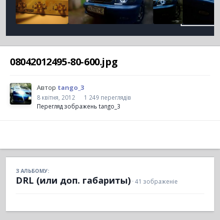
08042012495-80-600.jpg
Автор
tango_3
8 квітня, 2012
1 249 переглядів
Перегляд зображень tango_3
З АЛЬБОМУ:
DRL (или доп. габариты)
· 41 зображеніе