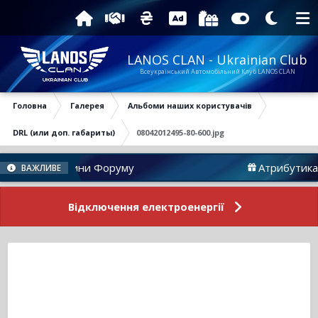
LANOS CLAN - Ukrainian Club
Всеукраїнський Автомобільний Клуб LANOS CLAN
Головна
Галерея
Альбоми наших користувачів
DRL (или доп. габариты)
08042012495-80-600.jpg
Новини Форуму
Атрибутика
ВАЖЛИВЕ
Відключення електроенергії