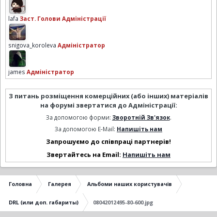
lafa
Заст. Голови Адміністрації
snigova_koroleva
Адміністратор
james
Адміністратор
З питань розміщення комерційних (або інших) матеріалів
на форумі звертатися до Адміністрації:
За допомогою форми:
Зворотній Зв'язок
.
За допомогою E-Mail:
Напишіть нам
Запрошуємо до співпраці партнерів!
Звертайтесь на Email:
Напишіть нам
Головна
Галерея
Альбоми наших користувачів
DRL (или доп. габариты)
08042012495-80-600.jpg