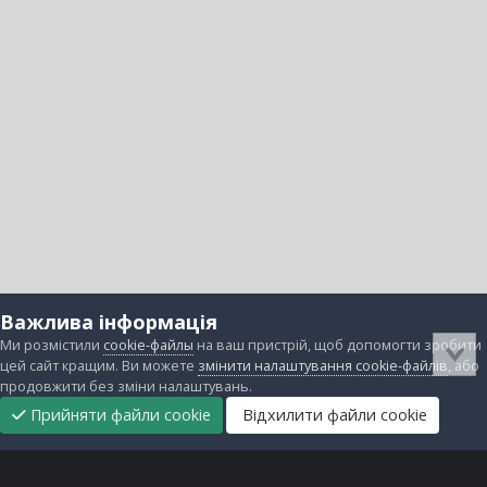
Важлива інформація
Ми розмістили
cookie-файлы
на ваш пристрій, щоб допомогти зробити
цей сайт кращим. Ви можете
змінити налаштування cookie-файлів
, або
продовжити без зміни налаштувань.
Прийняти файли cookie
Відхилити файли cookie
Підтримати
Прибрати
Головна
Завантаження
Непрочитані
Увійти
Реєстрація
нас
рекламу