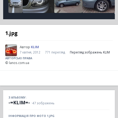
1.jpg
Автор
KLIM
7 квітня, 2012
771 перегляд
Перегляд зображень KLIM
АВТОРСЬКІ ПРАВА
© lanos.com.ua
З АЛЬБОМУ:
-=KLIM=-
· 47 зображень
ІНФОРМАЦІЯ ПРО ФОТО 1.JPG