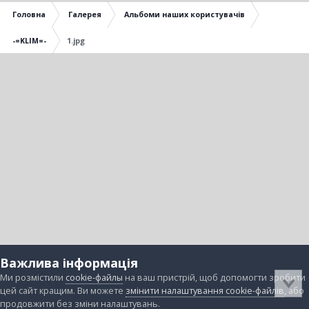
Головна
Галерея
Альбоми наших користувачів
-=KLIM=-
1.jpg
Важлива інформація
Ми розмістили
cookie-файлы
на ваш пристрій, щоб допомогти зробити
цей сайт кращим. Ви можете
змінити налаштування cookie-файлів
, або
продовжити без зміни налаштувань.