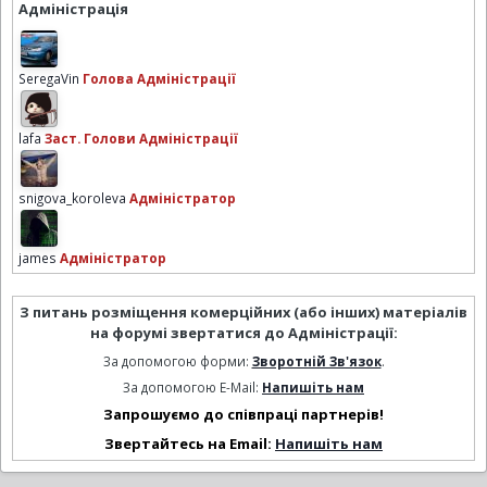
Адміністрація
SeregaVin
Голова Адміністрації
lafa
Заст. Голови Адміністрації
snigova_koroleva
Адміністратор
james
Адміністратор
З питань розміщення комерційних (або інших) матеріалів
на форумі звертатися до Адміністрації:
За допомогою форми:
Зворотній Зв'язок
.
За допомогою E-Mail:
Напишіть нам
Запрошуємо до співпраці партнерів!
Звертайтесь на Email:
Напишіть нам