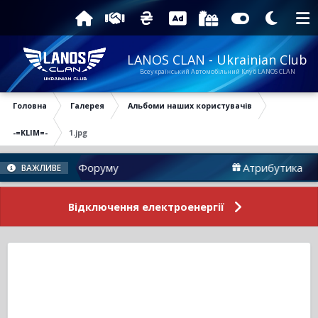
LANOS CLAN - Ukrainian Club
Всеукраїнський Автомобільний Клуб LANOS CLAN
Головна
Галерея
Альбоми наших користувачів
-=KLIM=-
1.jpg
Новини Форуму
Атрибутика
ВАЖЛИВЕ
Відключення електроенергії