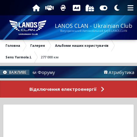
LANOS CLAN - Ukrainian Club
Всеукраїнський Автомобільний Клуб LANOS CLAN
Головна
Галерея
Альбоми наших користувачів
Sens Yarmola.L
277 000 км
Новини Форуму
Атрибутика
ВАЖЛИВЕ
Відключення електроенергії