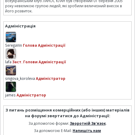
Всеукраїнський клуб ЛАНОС КЛАН був створений 01 березня 2005
року невеликою групою людей, які зробили величезний внесок в
його розвиток.
Адміністрація
SeregaVin
Голова Адміністрації
lafa
Заст. Голови Адміністрації
snigova_koroleva
Адміністратор
james
Адміністратор
З питань розміщення комерційних (або інших) матеріалів
на форумі звертатися до Адміністрації:
За допомогою форми:
Зворотній Зв'язок
.
За допомогою E-Mail:
Напишіть нам