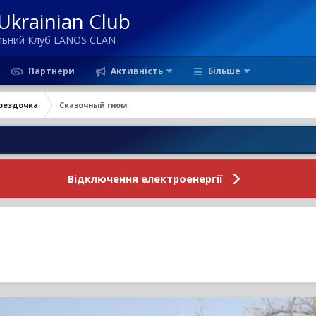
krainian Club
ільний Клуб LANOS CLAN
Партнери
Активність
Більше
оездочка
Сказочный гном
Нови
Відключення електроенергії