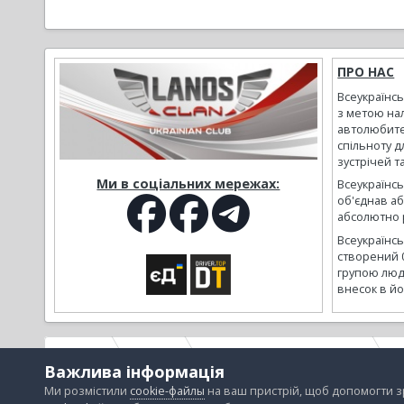
ПРО НАС
Всеукраїнс
з метою на
автолюбите
спільноту д
зустрічей т
Ми в соціальних мережах:
Всеукраїнсь
об'єднав а
абсолютно р
Всеукраїнс
створений 
групою люд
внесок в йо
Головна
Галерея
Альбоми наших користувачів
П
Важлива інформація
Ми розмістили
cookie-файлы
на ваш пристрій, щоб допомогти 