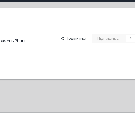
Поділитися
Підпищиків
0
ражень Phunt