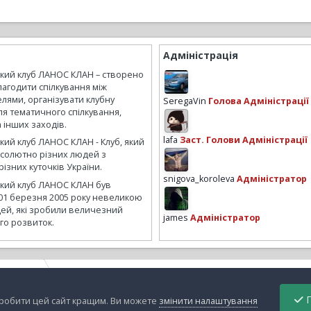
Адміністрація
ький клуб ЛАНОС КЛАН – створено
лагодити спілкування між
лями, організувати клубну
SeregaVin
Голова Адміністрації
ля тематичного спілкування,
а інших заходів.
lafa
Заст. Голови Адміністрації
кий клуб ЛАНОС КЛАН - Клуб, який
бсолютно різних людей з
ізних куточків України.
snigova_koroleva
Адміністратор
ький клуб ЛАНОС КЛАН був
01 березня 2005 року невеликою
ей, які зробили величезний
james
Адміністратор
го розвиток.
оездочка
Сказочный гном
П
зробити цей сайт кращим. Ви можете
змінити налаштування