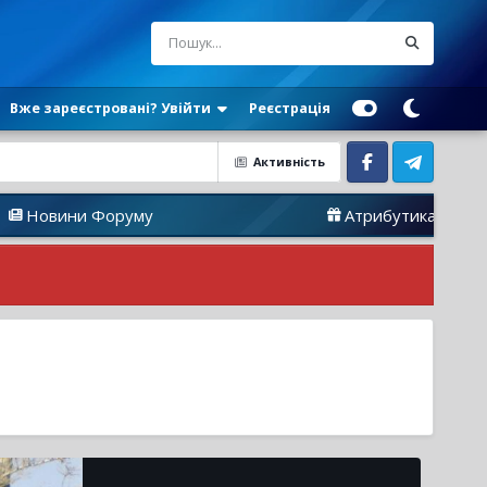
Вже зареєстровані? Увійти
Реєстрація
Активність
Facebook
Telegram
ни Форуму
Атрибутика