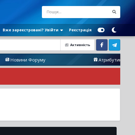
Вже зареєстровані? Увійти
Реєстрація
Активність
Facebook
Telegram
овини Форуму
Атрибутика