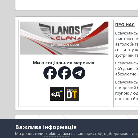
ПРО НАС
Всеукраїнс
з метою на
автолюбите
спільноту д
зустрічей т
Ми в соціальних мережах:
Всеукраїнсь
об'єднав а
абсолютно р
Всеукраїнс
створений 
групою люд
внесок в йо
Головна
Галерея
Альбоми наших користувачів
М
Важлива інформація
Ми розмістили
cookie-файлы
на ваш пристрій, щоб допомогти 