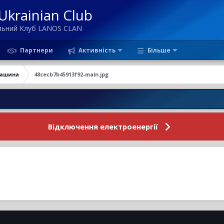
krainian Club
ільний Клуб LANOS CLAN
Партнери
Активність
Більше
ашина
48cecb7b45913f92-main.jpg
Н
Відключення електроенергії