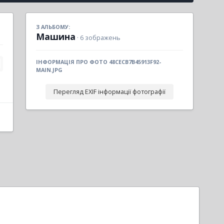
З АЛЬБОМУ:
Машина
· 6 зображень
ІНФОРМАЦІЯ ПРО ФОТО 48CECB7B45913F92-
MAIN.JPG
Перегляд EXIF інформації фотографії