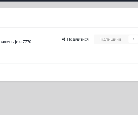
Поділитися
Підпищиків
0
ражень Jeka7770