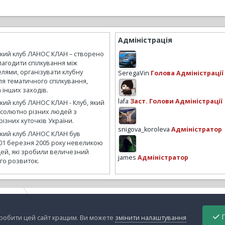
Адміністрація
ький клуб ЛАНОС КЛАН – створено
лагодити спілкування між
лями, організувати клубну
SeregaVin
Голова Адміністрації
ля тематичного спілкування,
а інших заходів.
lafa
Заст. Голови Адміністрації
кий клуб ЛАНОС КЛАН - Клуб, який
бсолютно різних людей з
ізних куточків України.
snigova_koroleva
Адміністратор
ький клуб ЛАНОС КЛАН був
01 березня 2005 року невеликою
ей, які зробили величезний
james
Адміністратор
го розвиток.
ашина
48cecb7b45913f92-main.jpg
П
зробити цей сайт кращим. Ви можете
змінити налаштування