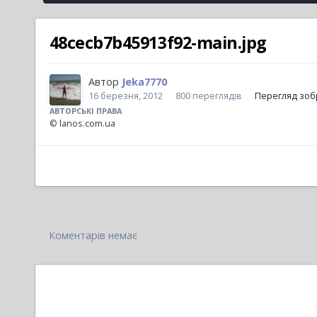
48cecb7b45913f92-main.jpg
Автор
Jeka7770
16 березня, 2012
800 переглядів
Перегляд зоб
АВТОРСЬКІ ПРАВА
© lanos.com.ua
Коментарів немає