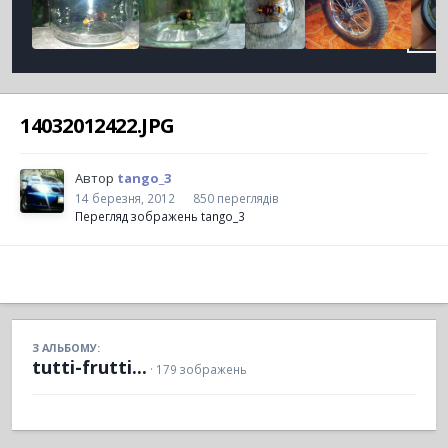
14032012422.JPG
Автор
tango_3
14 березня, 2012
850 переглядів
Перегляд зображень tango_3
З АЛЬБОМУ:
tutti-frutti...
· 179 зображень