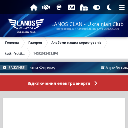
LANOS CLAN - Ukrainian Club
Всеукраїнський Автомобільний Клуб LANOS CLAN
Головна
Галерея
Альбоми наших користувачів
tutti-frutti...
14032012422.JPG
Новини Форуму
Атрибутика
ВАЖЛИВЕ
Відключення електроенергії