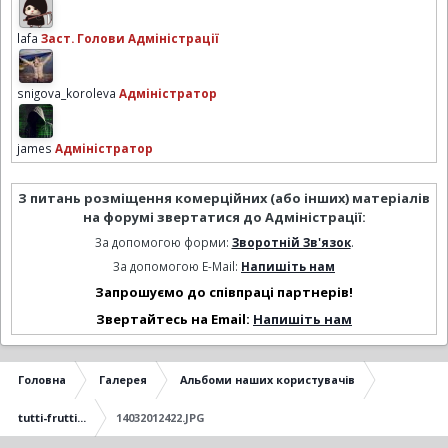
lafa
Заст. Голови Адміністрації
snigova_koroleva
Адміністратор
james
Адміністратор
З питань розміщення комерційних (або інших) матеріалів
на форумі звертатися до Адміністрації:
За допомогою форми:
Зворотній Зв'язок
.
За допомогою E-Mail:
Напишіть нам
Запрошуємо до співпраці партнерів!
Звертайтесь на Email:
Напишіть нам
Головна
Галерея
Альбоми наших користувачів
tutti-frutti...
14032012422.JPG