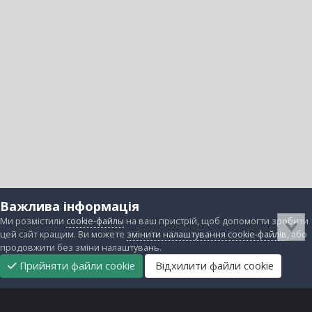
Важлива інформація
Ми розмістили
cookie-файлы
на ваш пристрій, щоб допомогти зробити
цей сайт кращим. Ви можете
змінити налаштування cookie-файлів
, або
продовжити без зміни налаштувань.
Прийняти файли cookie
Відхилити файли cookie
Підтримати
Прибрати
Головна
Завантаження
Непрочитані
Увійти
Реєстрація
нас
рекламу