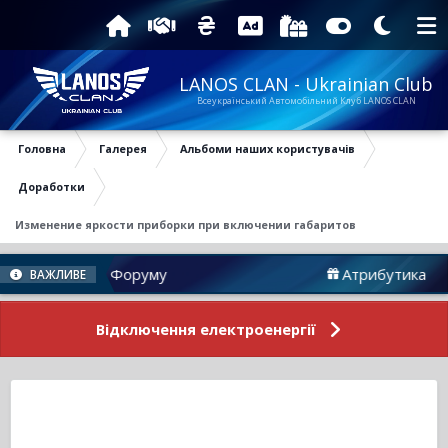
LANOS CLAN - Ukrainian Club
Всеукраїнський Автомобільний Клуб LANOS CLAN
Головна
Галерея
Альбоми наших користувачів
Доработки
Изменение яркости приборки при включении габаритов
Новини Форуму
Атрибутика
ВАЖЛИВЕ
Відключення електроенергії