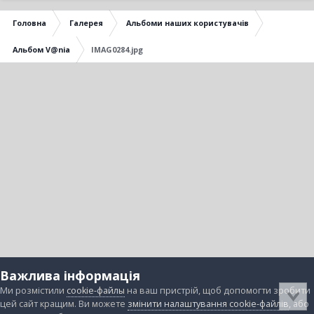
Головна
Галерея
Альбоми наших користувачів
Альбом V@nia
IMAG0284.jpg
Важлива інформація
Ми розмістили
cookie-файлы
на ваш пристрій, щоб допомогти зробити
цей сайт кращим. Ви можете
змінити налаштування cookie-файлів
, або