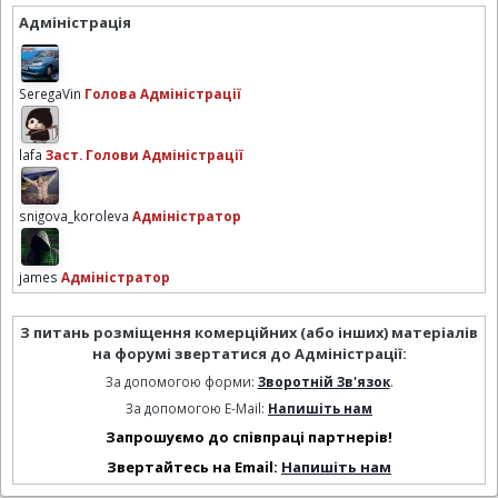
Адміністрація
SeregaVin
Голова Адміністрації
lafa
Заст. Голови Адміністрації
snigova_koroleva
Адміністратор
james
Адміністратор
З питань розміщення комерційних (або інших) матеріалів
на форумі звертатися до Адміністрації:
За допомогою форми:
Зворотній Зв'язок
.
За допомогою E-Mail:
Напишіть нам
Запрошуємо до співпраці партнерів!
Звертайтесь на Email:
Напишіть нам