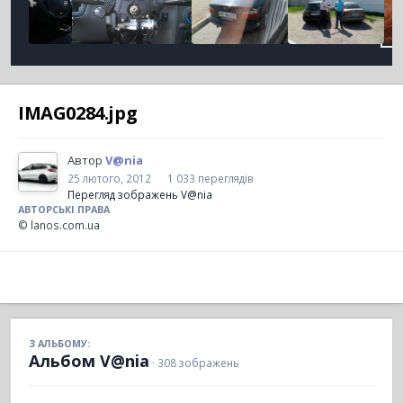
IMAG0284.jpg
Автор
V@nia
25 лютого, 2012
1 033 переглядів
Перегляд зображень V@nia
АВТОРСЬКІ ПРАВА
© lanos.com.ua
З АЛЬБОМУ:
Альбом V@nia
· 308 зображень