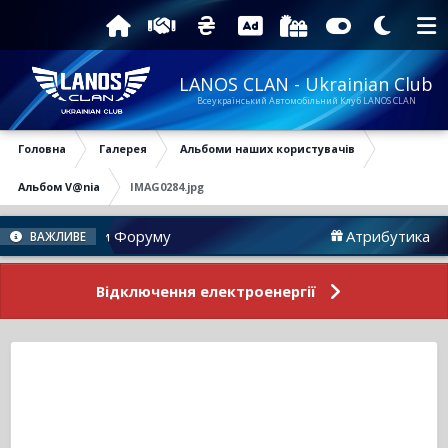
LANOS CLAN - Ukrainian Club
Всеукраїнський Автомобільний Клуб LANOS CLAN
Головна
Галерея
Альбоми наших користувачів
Альбом V@nia
IMAG0284.jpg
Новини Форуму
Атрибутика
ВАЖЛИВЕ
Відключення електроенергії