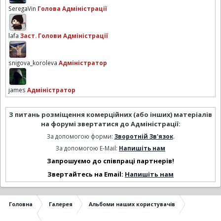
SeregaVin
Голова Адміністрації
lafa
Заст. Голови Адміністрації
snigova_koroleva
Адміністратор
james
Адміністратор
З питань розміщення комерційних (або інших) матеріалів
на форумі звертатися до Адміністрації:
За допомогою форми:
Зворотній Зв'язок
.
За допомогою E-Mail:
Напишіть нам
Запрошуємо до співпраці партнерів!
Звертайтесь на Email:
Напишіть нам
Головна
Галерея
Альбоми наших користувачів