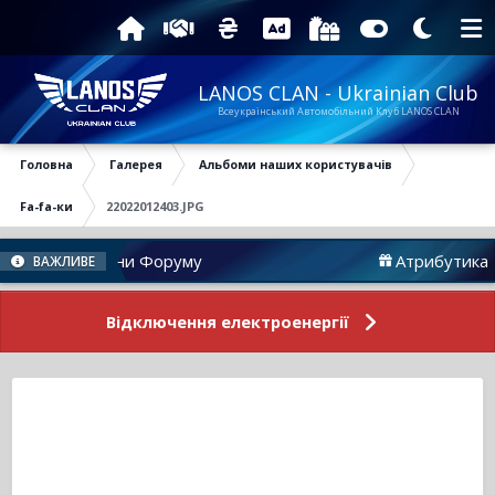
LANOS CLAN - Ukrainian Club
Всеукраїнський Автомобільний Клуб LANOS CLAN
Головна
Галерея
Альбоми наших користувачів
Fa-fa-ки
22022012403.JPG
Новини Форуму
Атрибутика
ВАЖЛИВЕ
Відключення електроенергії