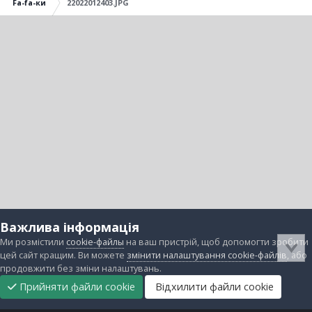
Fa-fa-ки
22022012403.JPG
Важлива інформація
Ми розмістили
cookie-файлы
на ваш пристрій, щоб допомогти зробити
цей сайт кращим. Ви можете
змінити налаштування cookie-файлів
, або
продовжити без зміни налаштувань.
Прийняти файли cookie
Відхилити файли cookie
Підтримати
Прибрати
Головна
Завантаження
Непрочитані
Увійти
Реєстрація
нас
рекламу