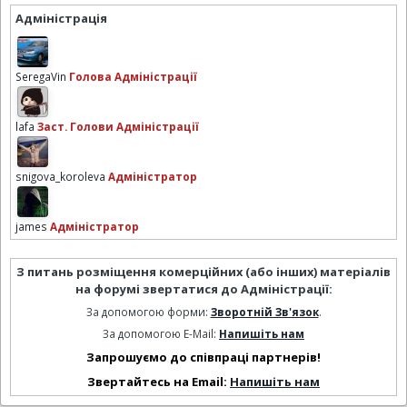
Адміністрація
SeregaVin
Голова Адміністрації
lafa
Заст. Голови Адміністрації
snigova_koroleva
Адміністратор
james
Адміністратор
З питань розміщення комерційних (або інших) матеріалів
на форумі звертатися до Адміністрації:
За допомогою форми:
Зворотній Зв'язок
.
За допомогою E-Mail:
Напишіть нам
Запрошуємо до співпраці партнерів!
Звертайтесь на Email:
Напишіть нам