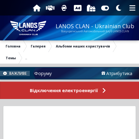
LANOS CLAN - Ukrainian Club
Всеукраїнський Автомобільний Клуб LANOS CLAN
Головна
Галерея
Альбоми наших користувачів
Темы
..
Новини Форуму
Атрибутика
ВАЖЛИВЕ
Відключення електроенергії