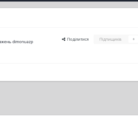
Поділитися
Підпищиків
0
ажень dimonuazp