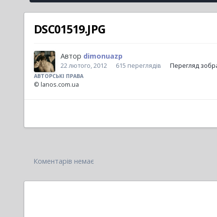
DSC01519.JPG
Автор
dimonuazp
22 лютого, 2012
615 переглядів
Перегляд зобр
АВТОРСЬКІ ПРАВА
© lanos.com.ua
Коментарів немає