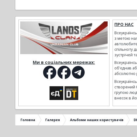
ПРО НАС
Всеукраїнс
з метою на
автолюбите
спільноту д
зустрічей т
Ми в соціальних мережах:
Всеукраїнсь
об'єднав а
абсолютно р
Всеукраїнс
створений 
групою люд
внесок в йо
Головна
Галерея
Альбоми наших користувачів
D