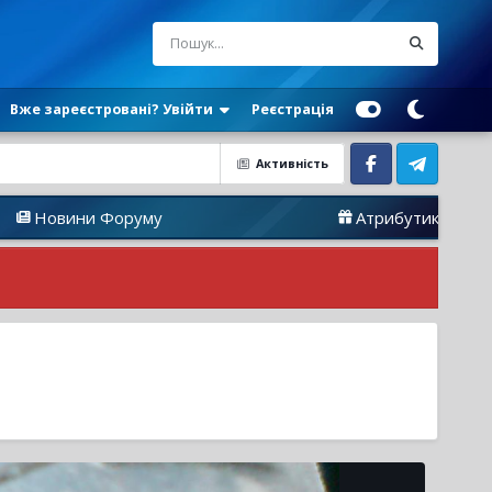
Вже зареєстровані? Увійти
Реєстрація
Активність
Facebook
Telegram
Форуму
Атрибутика