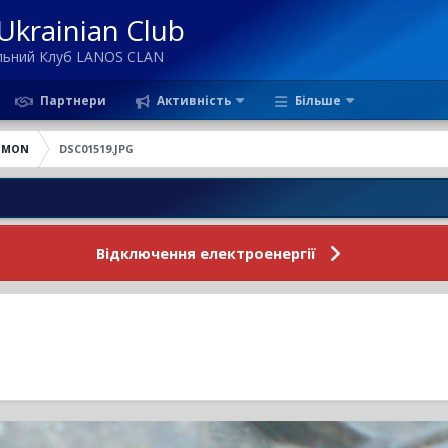
krainian Club
ільний Клуб LANOS CLAN
Партнери
Активність
Більше
IMON
DSC01519.JPG
Новини 
Відключення електроенергії