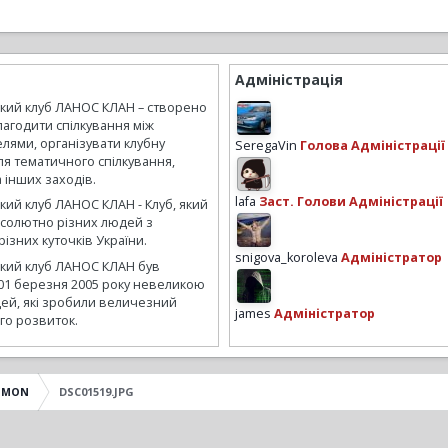
Адміністрація
ький клуб ЛАНОС КЛАН – створено
лагодити спілкування між
лями, організувати клубну
SeregaVin
Голова Адміністрації
ля тематичного спілкування,
а інших заходів.
lafa
Заст. Голови Адміністрації
кий клуб ЛАНОС КЛАН - Клуб, який
бсолютно різних людей з
ізних куточків України.
snigova_koroleva
Адміністратор
ький клуб ЛАНОС КЛАН був
01 березня 2005 року невеликою
ей, які зробили величезний
james
Адміністратор
го розвиток.
IMON
DSC01519.JPG