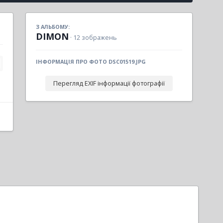
З АЛЬБОМУ:
DIMON
· 12 зображень
ІНФОРМАЦІЯ ПРО ФОТО DSC01519.JPG
Перегляд EXIF інформації фотографії