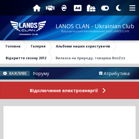
LANOS CLAN - Ukrainian Club
Всеукраїнський Автомобільний Клуб LANOS CLAN
Головна
Галерея
Альбоми наших користувачів
Відкриття сезону 2012
Вилазка на природу, товариш BonZzz
Новини Форуму
Атрибутика
ВАЖЛИВЕ
Відключення електроенергії