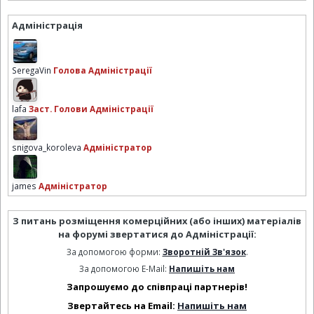
Адміністрація
SeregaVin
Голова Адміністрації
lafa
Заст. Голови Адміністрації
snigova_koroleva
Адміністратор
james
Адміністратор
З питань розміщення комерційних (або інших) матеріалів
на форумі звертатися до Адміністрації:
За допомогою форми:
Зворотній Зв'язок
.
За допомогою E-Mail:
Напишіть нам
Запрошуємо до співпраці партнерів!
Звертайтесь на Email:
Напишіть нам