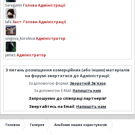
SeregaVin
Голова Адміністрації
lafa
Заст. Голови Адміністрації
snigova_koroleva
Адміністратор
james
Адміністратор
З питань розміщення комерційних (або інших) матеріалів
на форумі звертатися до Адміністрації:
За допомогою форми:
Зворотній Зв'язок
.
За допомогою E-Mail:
Напишіть нам
Запрошуємо до співпраці партнерів!
Звертайтесь на Email:
Напишіть нам
Головна
Галерея
Альбоми наших користувачів