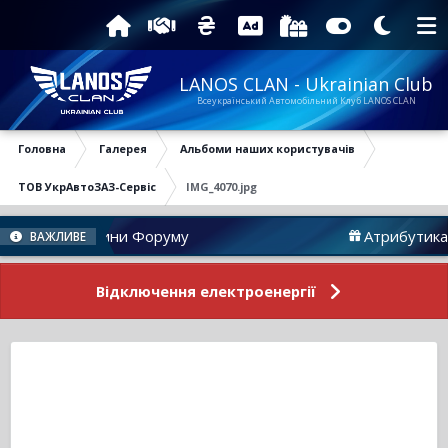
LANOS CLAN - Ukrainian Club
Всеукраїнський Автомобільний Клуб LANOS CLAN
Головна
Галерея
Альбоми наших користувачів
ТОВ УкрАвтоЗАЗ-Сервіс
IMG_4070.jpg
Новини Форуму
Атрибутика
ВАЖЛИВЕ
Відключення електроенергії