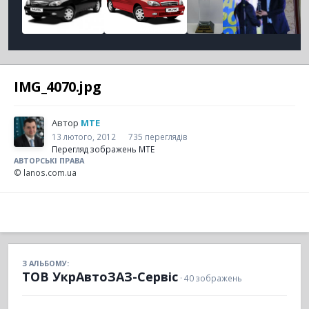
IMG_4070.jpg
Автор
MTE
13 лютого, 2012
735 переглядів
Перегляд зображень MTE
АВТОРСЬКІ ПРАВА
© lanos.com.ua
З АЛЬБОМУ:
ТОВ УкрАвтоЗАЗ-Сервіс
· 40 зображень