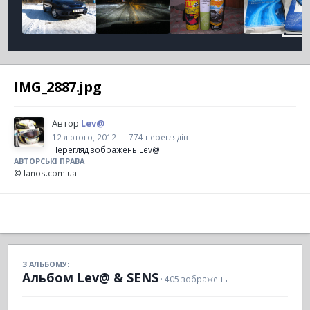
IMG_2887.jpg
Автор
Lev@
12 лютого, 2012
774 переглядів
Перегляд зображень Lev@
АВТОРСЬКІ ПРАВА
© lanos.com.ua
З АЛЬБОМУ:
Альбом Lev@ & SENS
· 405 зображень