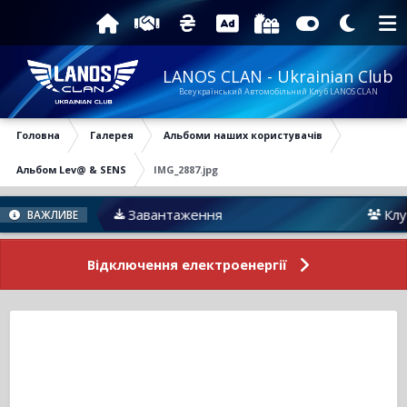
LANOS CLAN - Ukrainian Club
Всеукраїнський Автомобільний Клуб LANOS CLAN
Головна
Галерея
Альбоми наших користувачів
Альбом Lev@ & SENS
IMG_2887.jpg
Завантаження
Клуб L
ВАЖЛИВЕ
Відключення електроенергії