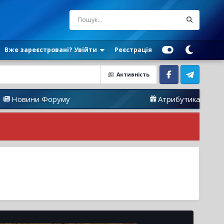
Вже зареєстровані? Увійти
Реєстрація
Активність
Facebook
Telegram
 Форуму
Атрибутика