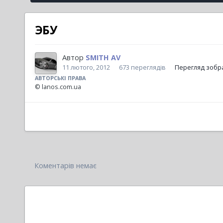
ЭБУ
Автор
SMITH AV
11 лютого, 2012
673 переглядів
Перегляд зобр
АВТОРСЬКІ ПРАВА
© lanos.com.ua
Коментарів немає