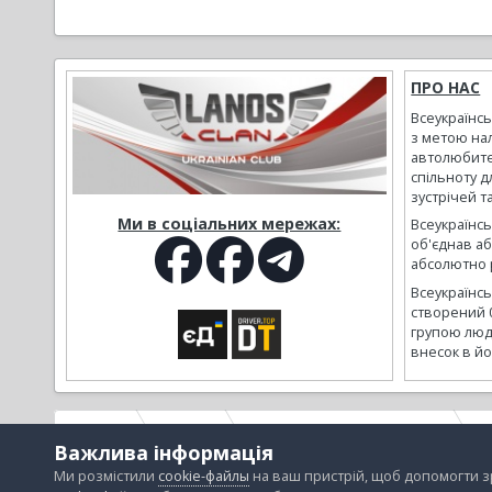
ПРО НАС
Всеукраїнс
з метою на
автолюбите
спільноту д
зустрічей т
Ми в соціальних мережах:
Всеукраїнсь
об'єднав а
абсолютно р
Всеукраїнс
створений 
групою люд
внесок в йо
Головна
Галерея
Альбоми наших користувачів
М
Важлива інформація
Ми розмістили
cookie-файлы
на ваш пристрій, щоб допомогти 