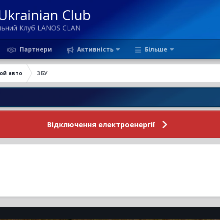
krainian Club
ільний Клуб LANOS CLAN
Партнери
Активність
Більше
ой авто
ЭБУ
Новини
Відключення електроенергії