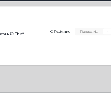
Поділитися
Підпищиків
0
ажень SMITH AV