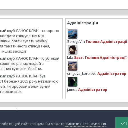
Адміністрація
ький клуб ЛАНОС КЛАН – створено
лагодити спілкування між
лями, організувати клубну
SeregaVin
Голова Адміністрації
ля тематичного спілкування,
а інших заходів.
lafa
Заст. Голови Адміністрації
кий клуб ЛАНОС КЛАН - Клуб, який
бсолютно різних людей з
ізних куточків України.
snigova_koroleva
Адміністратор
ький клуб ЛАНОС КЛАН був
01 березня 2005 року невеликою
ей, які зробили величезний
james
Адміністратор
го розвиток.
ой авто
ЭБУ
П
зробити цей сайт кращим. Ви можете
змінити налаштування