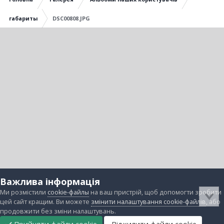
габариты
DSC00808.JPG
Важлива інформація
Ми розмістили
cookie-файлы
на ваш пристрій, щоб допомогти зробити
цей сайт кращим. Ви можете
змінити налаштування cookie-файлів
, або
продовжити без зміни налаштувань.