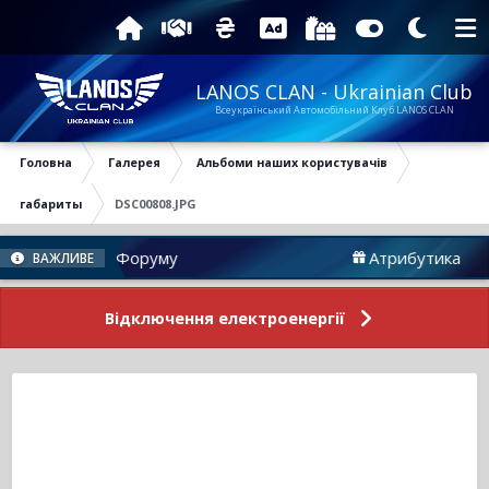
LANOS CLAN - Ukrainian Club
Всеукраїнський Автомобільний Клуб LANOS CLAN
Головна
Галерея
Альбоми наших користувачів
габариты
DSC00808.JPG
Новини Форуму
Атрибутика
ВАЖЛИВЕ
Відключення електроенергії