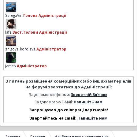
SeregaVin
Голова Адміністрації
lafa
Заст. Голови Адміністрації
snigova_koroleva
Адміністратор
james
Адміністратор
З питань розміщення комерційних (або інших) матеріалів
на форумі звертатися до Адміністрації:
За допомогою форми:
Зворотній Зв'язок
.
За допомогою E-Mail:
Напишіть нам
Запрошуємо до співпраці партнерів!
Звертайтесь на Email:
Напишіть нам
Головна
Галерея
Альбоми наших користувачів