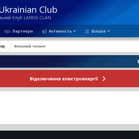
krainian Club
ільний Клуб LANOS CLAN
Партнери
Активність
Більше
ndy
Внешний тюнинг
Новин
Відключення електроенергії