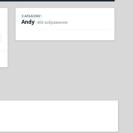
З АЛЬБОМУ:
Andy
· 403 зображення