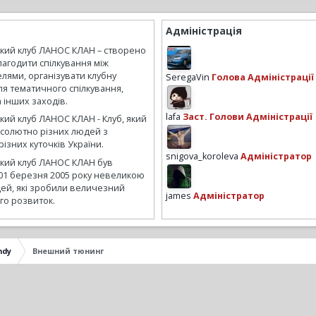
Адміністрація
ький клуб ЛАНОС КЛАН – створено
лагодити спілкування між
лями, організувати клубну
SeregaVin
Голова Адміністрації
ля тематичного спілкування,
а інших заходів.
lafa
Заст. Голови Адміністрації
кий клуб ЛАНОС КЛАН - Клуб, який
бсолютно різних людей з
ізних куточків України.
snigova_koroleva
Адміністратор
ький клуб ЛАНОС КЛАН був
01 березня 2005 року невеликою
ей, які зробили величезний
james
Адміністратор
го розвиток.
ndy
Внешний тюнинг