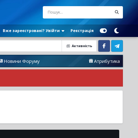
Вже зареєстровані? Увійти
Реєстрація
Активність
Facebook
Telegram
и Форуму
Атрибутика