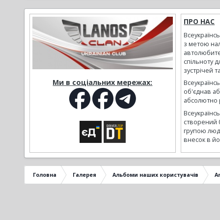
ПРО НАС
Всеукраїнс
з метою на
автолюбите
спільноту д
зустрічей т
Ми в соціальних мережах:
Всеукраїнсь
об'єднав а
абсолютно р
Всеукраїнс
створений 
групою люд
внесок в йо
Головна
Галерея
Альбоми наших користувачів
A