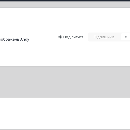
Поділитися
Підпищиків
0
зображень Andy