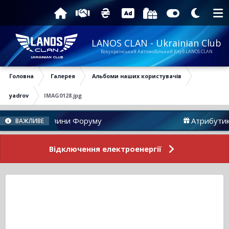
LANOS CLAN - Ukrainian Club
Всеукраїнський Автомобільний Клуб LANOS CLAN
Головна
Галерея
Альбоми наших користувачів
yadrov
IMAG0128.jpg
Новини Форуму
Атрибутика
ВАЖЛИВЕ
Відключення електроенергії