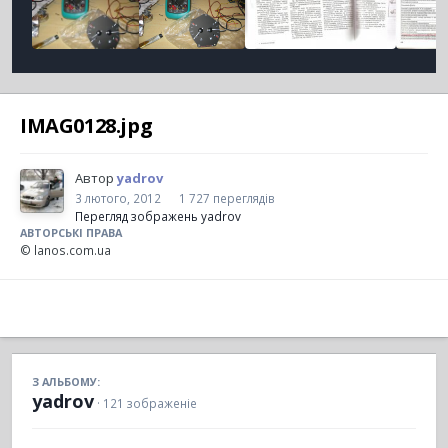
IMAG0128.jpg
Автор
yadrov
3 лютого, 2012
1 727 переглядів
Перегляд зображень yadrov
АВТОРСЬКІ ПРАВА
© lanos.com.ua
З АЛЬБОМУ:
yadrov
· 121 зображеніе