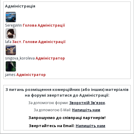
Адміністрація
SeregaVin
Голова Адміністрації
lafa
Заст. Голови Адміністрації
snigova_koroleva
Адміністратор
james
Адміністратор
З питань розміщення комерційних (або інших) матеріалів
на форумі звертатися до Адміністрації:
За допомогою форми:
Зворотній Зв'язок
.
За допомогою E-Mail:
Напишіть нам
Запрошуємо до співпраці партнерів!
Звертайтесь на Email:
Напишіть нам