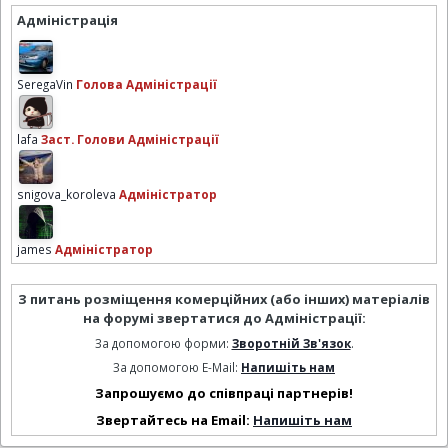
Адміністрація
SeregaVin
Голова Адміністрації
lafa
Заст. Голови Адміністрації
snigova_koroleva
Адміністратор
james
Адміністратор
З питань розміщення комерційних (або інших) матеріалів
на форумі звертатися до Адміністрації:
За допомогою форми:
Зворотній Зв'язок
.
За допомогою E-Mail:
Напишіть нам
Запрошуємо до співпраці партнерів!
Звертайтесь на Email:
Напишіть нам