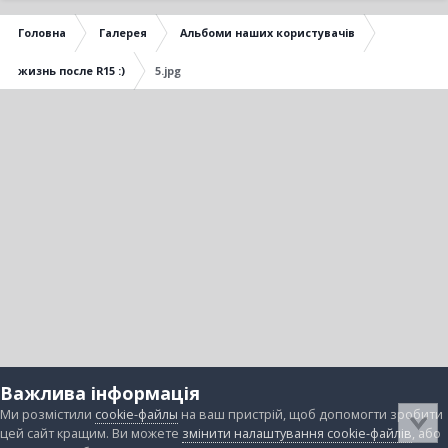
Головна
Галерея
Альбоми наших користувачів
жизнь после R15 :)
5.jpg
Важлива інформація
Ми розмістили
cookie-файлы
на ваш пристрій, щоб допомогти зробити
цей сайт кращим. Ви можете
змінити налаштування cookie-файлів
, або