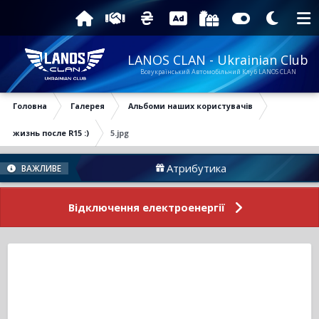
LANOS CLAN - Ukrainian Club
Всеукраїнський Автомобільний Клуб LANOS CLAN
Головна
Галерея
Альбоми наших користувачів
жизнь после R15 :)
5.jpg
руму
Атрибутика
ВАЖЛИВЕ
Відключення електроенергії