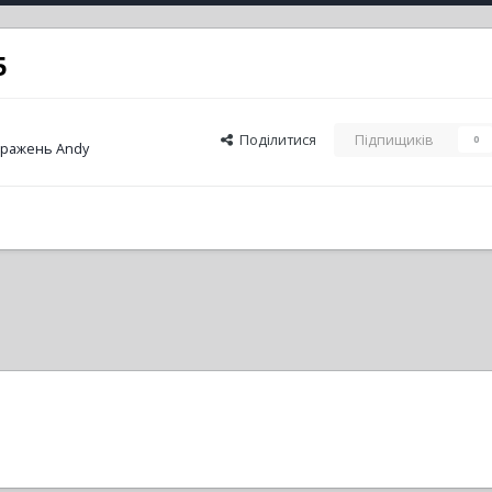
5
Поділитися
Підпищиків
0
бражень Andy