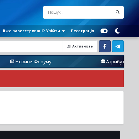
Вже зареєстровані? Увійти
Реєстрація
Активність
Facebook
Telegram
Новини Форуму
Атрибутика