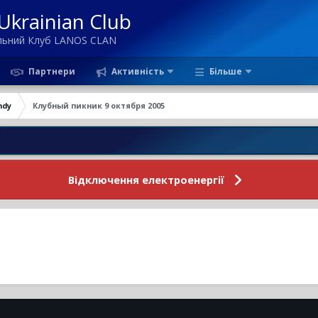
krainian Club
ільний Клуб LANOS CLAN
Партнери
Активність
Більше
ndy
Клубный пикник 9 октября 2005
Відключення електроенергії