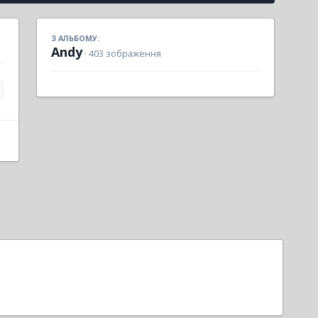
З АЛЬБОМУ:
Andy
· 403 зображення