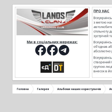
ПРО НАС
Всеукраїнс
з метою на
автолюбите
спільноту д
зустрічей т
Ми в соціальних мережах:
Всеукраїнсь
об'єднав а
абсолютно р
Всеукраїнс
створений 
групою люд
внесок в йо
Головна
Галерея
Альбоми наших користувачів
A