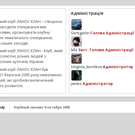
Адміністрація
ький клуб ЛАНОС КЛАН – створено
лагодити спілкування між
лями, організувати клубну
SeregaVin
Голова Адміністрації
ля тематичного спілкування,
а інших заходів.
lafa
Заст. Голови Адміністрації
кий клуб ЛАНОС КЛАН - Клуб, який
бсолютно різних людей з
ізних куточків України.
snigova_koroleva
Адміністратор
ький клуб ЛАНОС КЛАН був
01 березня 2005 року невеликою
ей, які зробили величезний
james
Адміністратор
го розвиток.
ndy
Клубный пикник 9 октября 2005