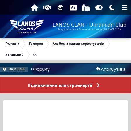
LANOS CLAN - Ukrainian Club
Всеукраїнський Автомобільний Клуб LANOS CLAN
Головна
Галерея
Альбоми наших користувачів
Загальний
БК
Новини Форуму
Атрибутика
ВАЖЛИВЕ
Відключення електроенергії