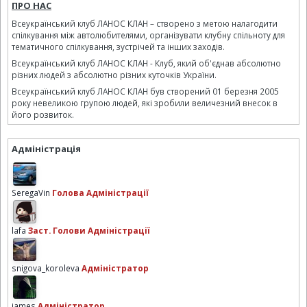
ПРО НАС
Всеукраїнський клуб ЛАНОС КЛАН – створено з метою налагодити
спілкування між автолюбителями, організувати клубну спільноту для
тематичного спілкування, зустрічей та інших заходів.
Всеукраїнський клуб ЛАНОС КЛАН - Клуб, який об'єднав абсолютно
різних людей з абсолютно різних куточків України.
Всеукраїнський клуб ЛАНОС КЛАН був створений 01 березня 2005
року невеликою групою людей, які зробили величезний внесок в
його розвиток.
Адміністрація
SeregaVin
Голова Адміністрації
lafa
Заст. Голови Адміністрації
snigova_koroleva
Адміністратор
james
Адміністратор