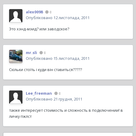
alex0098
0
Опубліковано
12 листопада, 2011
Это хэнд-мэид? или заводское?
mr.sli
0
Опубліковано
15 листопада, 2011
Скільки стоїть і куди він ставиться?????
Lee_freeman
0
Опубліковано
21 грудня, 2011
также интересует стоимость и сложность в подключении! в
личку пжлст