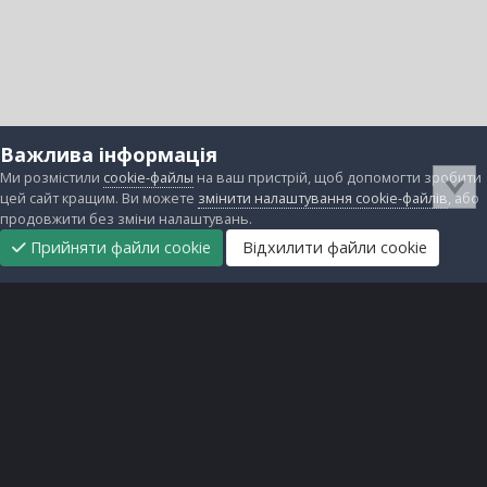
Важлива інформація
Ми розмістили
cookie-файлы
на ваш пристрій, щоб допомогти зробити
цей сайт кращим. Ви можете
змінити налаштування cookie-файлів
, або
продовжити без зміни налаштувань.
Прийняти файли cookie
Відхилити файли cookie
Підтримати
Прибрати
Головна
Завантаження
Непрочитані
Увійти
Реєстрація
нас
рекламу
Зворотній зв'язок
Файли cookie
Всі права захищені © lanos.com.ua, 2005-2026