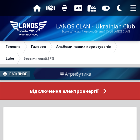
LANOS CLAN - Ukrainian Club
Всеукраїнський Автомобільний Клуб LANOS CLAN
Головна
Галерея
Альбоми наших користувачів
Lube
Безымянный.JPG
у
Атрибутика
П
ВАЖЛИВЕ
Відключення електроенергії