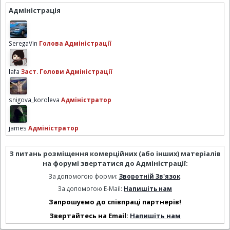
Адміністрація
SeregaVin
Голова Адміністрації
lafa
Заст. Голови Адміністрації
snigova_koroleva
Адміністратор
james
Адміністратор
З питань розміщення комерційних (або інших) матеріалів
на форумі звертатися до Адміністрації:
За допомогою форми:
Зворотній Зв'язок
.
За допомогою E-Mail:
Напишіть нам
Запрошуємо до співпраці партнерів!
Звертайтесь на Email:
Напишіть нам