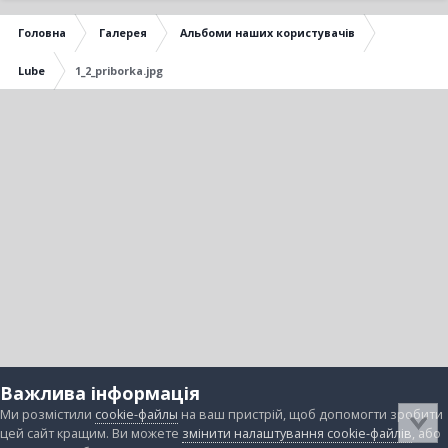
Головна
Галерея
Альбоми наших користувачів
Lube
1_2_priborka.jpg
Важлива інформація
Ми розмістили
cookie-файлы
на ваш пристрій, щоб допомогти зробити
цей сайт кращим. Ви можете
змінити налаштування cookie-файлів
, або