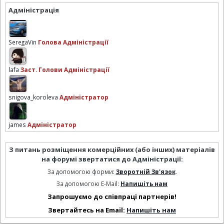
Адміністрація
SeregaVin
Голова Адміністрації
lafa
Заст. Голови Адміністрації
snigova_koroleva
Адміністратор
james
Адміністратор
З питань розміщення комерційних (або інших) матеріалів
на форумі звертатися до Адміністрації:
За допомогою форми:
Зворотній Зв'язок
.
За допомогою E-Mail:
Напишіть нам
Запрошуємо до співпраці партнерів!
Звертайтесь на Email:
Напишіть нам