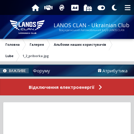
LANOS CLAN - Ukrainian Club
Всеукраїнський Автомобільний Клуб LANOS CLAN
Головна
Галерея
Альбоми наших користувачів
Lube
1_2_priborka.jpg
Новини Форуму
Атрибутика
ВАЖЛИВЕ
Відключення електроенергії