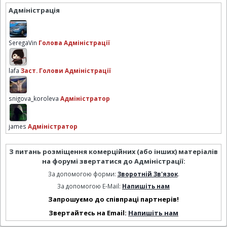
Адміністрація
SeregaVin
Голова Адміністрації
lafa
Заст. Голови Адміністрації
snigova_koroleva
Адміністратор
james
Адміністратор
З питань розміщення комерційних (або інших) матеріалів
на форумі звертатися до Адміністрації:
За допомогою форми:
Зворотній Зв'язок
.
За допомогою E-Mail:
Напишіть нам
Запрошуємо до співпраці партнерів!
Звертайтесь на Email:
Напишіть нам