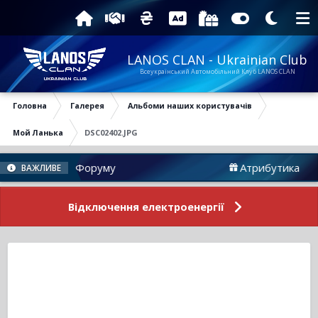
LANOS CLAN - Ukrainian Club
Всеукраїнський Автомобільний Клуб LANOS CLAN
Головна
Галерея
Альбоми наших користувачів
Мой Ланька
DSC02402.JPG
Новини Форуму
Атрибутика
ВАЖЛИВЕ
Відключення електроенергії