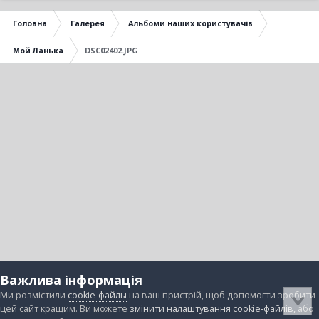
Головна
Галерея
Альбоми наших користувачів
Мой Ланька
DSC02402.JPG
Важлива інформація
Ми розмістили
cookie-файлы
на ваш пристрій, щоб допомогти зробити
цей сайт кращим. Ви можете
змінити налаштування cookie-файлів
, або