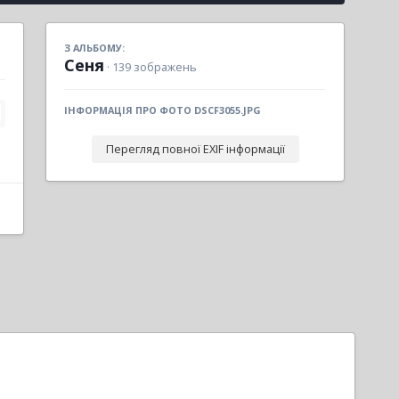
З АЛЬБОМУ:
Сеня
· 139 зображень
ІНФОРМАЦІЯ ПРО ФОТО DSCF3055.JPG
Перегляд повної EXIF інформації