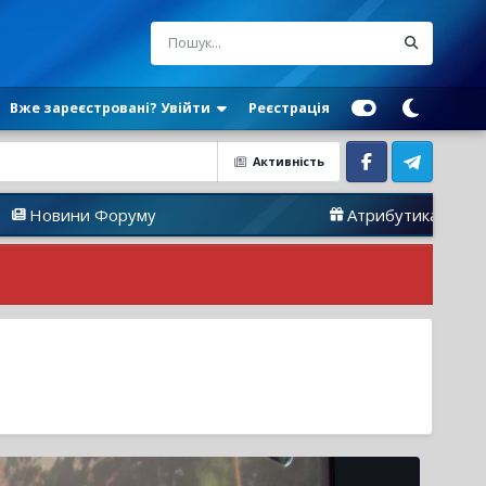
Вже зареєстровані? Увійти
Реєстрація
Активність
Facebook
Telegram
 Форуму
Атрибутика