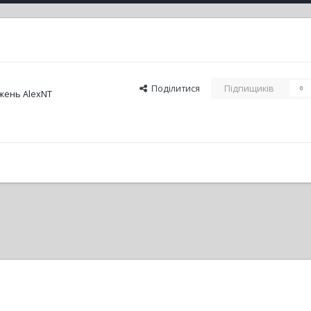
Поділитися
Підпищиків
0
жень AlexNT