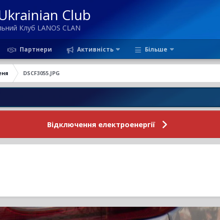
krainian Club
ільний Клуб LANOS CLAN
Партнери
Активність
Більше
еня
DSCF3055.JPG
Новини
Відключення електроенергії