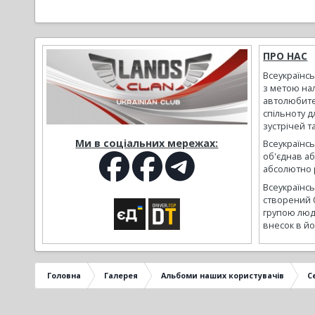
ПРО НАС
Всеукраїнс
з метою на
автолюбите
спільноту д
зустрічей т
Ми в соціальних мережах:
Всеукраїнсь
об'єднав а
абсолютно р
Всеукраїнс
створений 
групою люд
внесок в йо
Головна
Галерея
Альбоми наших користувачів
С