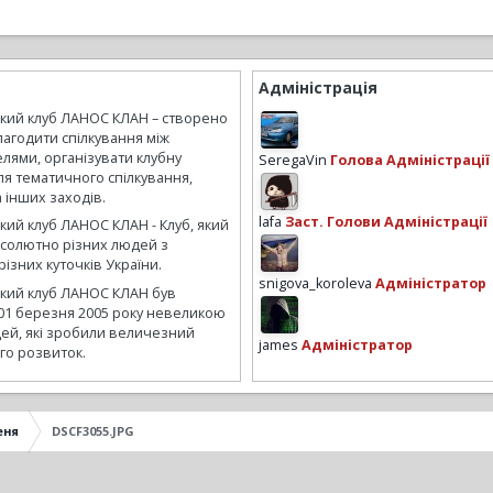
Адміністрація
ький клуб ЛАНОС КЛАН – створено
лагодити спілкування між
лями, організувати клубну
SeregaVin
Голова Адміністрації
ля тематичного спілкування,
а інших заходів.
lafa
Заст. Голови Адміністрації
кий клуб ЛАНОС КЛАН - Клуб, який
бсолютно різних людей з
ізних куточків України.
snigova_koroleva
Адміністратор
ький клуб ЛАНОС КЛАН був
01 березня 2005 року невеликою
ей, які зробили величезний
james
Адміністратор
го розвиток.
еня
DSCF3055.JPG