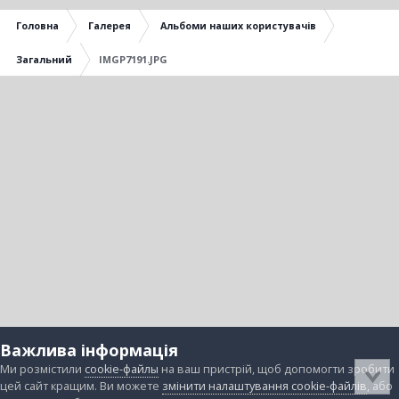
Головна
Галерея
Альбоми наших користувачів
Загальний
IMGP7191.JPG
Важлива інформація
Ми розмістили
cookie-файлы
на ваш пристрій, щоб допомогти зробити
цей сайт кращим. Ви можете
змінити налаштування cookie-файлів
, або