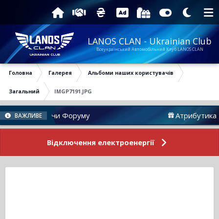
LANOS CLAN - Ukrainian Club
Всеукраїнський Автомобільний Клуб LANOS CLAN
Головна
Галерея
Альбоми наших користувачів
Загальний
IMGP7191.JPG
Новини Форуму
Атрибутика
ВАЖЛИВЕ
Відключення електроенергії