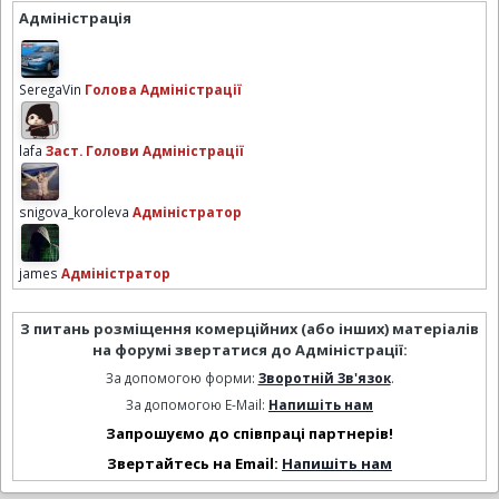
Адміністрація
SeregaVin
Голова Адміністрації
lafa
Заст. Голови Адміністрації
snigova_koroleva
Адміністратор
james
Адміністратор
З питань розміщення комерційних (або інших) матеріалів
на форумі звертатися до Адміністрації:
За допомогою форми:
Зворотній Зв'язок
.
За допомогою E-Mail:
Напишіть нам
Запрошуємо до співпраці партнерів!
Звертайтесь на Email:
Напишіть нам