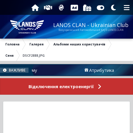
LANOS CLAN - Ukrainian Club
Всеукраїнський Автомобільний Клуб LANOS CLAN
Головна
Галерея
Альбоми наших користувачів
Сеня
DSCF2888.JPG
вини Форуму
Атрибутика
ВАЖЛИВЕ
Відключення електроенергії