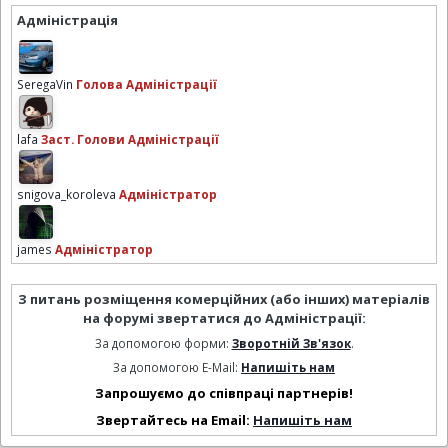
Адміністрація
SeregaVin
Голова Адміністрації
lafa
Заст. Голови Адміністрації
snigova_koroleva
Адміністратор
james
Адміністратор
З питань розміщення комерційних (або інших) матеріалів
на форумі звертатися до Адміністрації:
За допомогою форми:
Зворотній Зв'язок
.
За допомогою E-Mail:
Напишіть нам
Запрошуємо до співпраці партнерів!
Звертайтесь на Email:
Напишіть нам