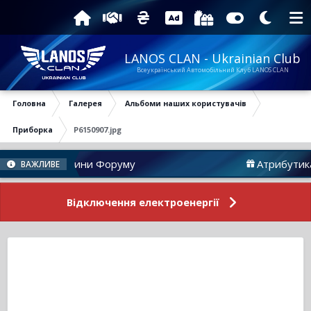
LANOS CLAN - Ukrainian Club
Всеукраїнський Автомобільний Клуб LANOS CLAN
Головна
Галерея
Альбоми наших користувачів
Приборка
P6150907.jpg
Новини Форуму
Атрибутика
ВАЖЛИВЕ
Відключення електроенергії