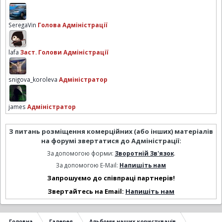
SeregaVin
Голова Адміністрації
lafa
Заст. Голови Адміністрації
snigova_koroleva
Адміністратор
james
Адміністратор
З питань розміщення комерційних (або інших) матеріалів
на форумі звертатися до Адміністрації:
За допомогою форми:
Зворотній Зв'язок
.
За допомогою E-Mail:
Напишіть нам
Запрошуємо до співпраці партнерів!
Звертайтесь на Email:
Напишіть нам
Головна
Галерея
Альбоми наших користувачів