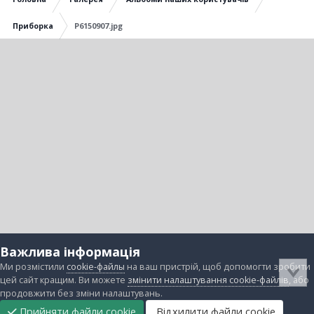
Приборка
P6150907.jpg
Важлива інформація
Ми розмістили
cookie-файлы
на ваш пристрій, щоб допомогти зробити
цей сайт кращим. Ви можете
змінити налаштування cookie-файлів
, або
продовжити без зміни налаштувань.
Прийняти файли cookie
Відхилити файли cookie