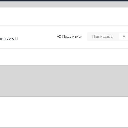
Поділитися
Підпищиків
0
ень vrs11