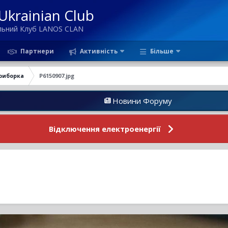
krainian Club
ільний Клуб LANOS CLAN
Партнери
Активність
Більше
риборка
P6150907.jpg
Новини Форуму
А
Відключення електроенергії