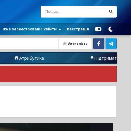
Вже зареєстровані? Увійти
Реєстрація
Активність
Facebook
Telegram
трибутика
Підтримати Нас