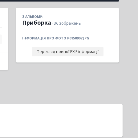
З АЛЬБОМУ:
Приборка
· 36 зображень
ІНФОРМАЦІЯ ПРО ФОТО P6150907.JPG
Перегляд повної EXIF інформації