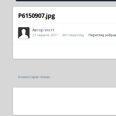
P6150907.jpg
Автор
vrs11
27 червня, 2011
691 перегляд
Перегляд зображ
Коментарів немає