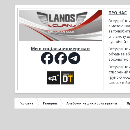
ПРО НАС
Всеукраїнс
з метою на
автолюбите
спільноту д
зустрічей т
Ми в соціальних мережах:
Всеукраїнсь
об'єднав а
абсолютно р
Всеукраїнс
створений 
групою люд
внесок в йо
Головна
Галерея
Альбоми наших користувачів
П