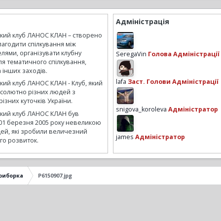
Адміністрація
ький клуб ЛАНОС КЛАН – створено
лагодити спілкування між
лями, організувати клубну
SeregaVin
Голова Адміністрації
ля тематичного спілкування,
а інших заходів.
lafa
Заст. Голови Адміністрації
кий клуб ЛАНОС КЛАН - Клуб, який
бсолютно різних людей з
ізних куточків України.
snigova_koroleva
Адміністратор
ький клуб ЛАНОС КЛАН був
01 березня 2005 року невеликою
ей, які зробили величезний
james
Адміністратор
го розвиток.
риборка
P6150907.jpg