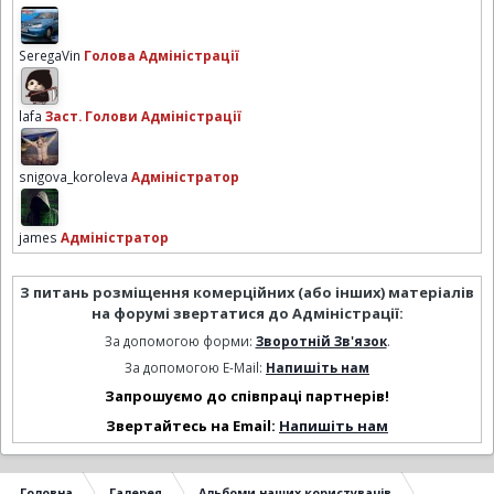
SeregaVin
Голова Адміністрації
lafa
Заст. Голови Адміністрації
snigova_koroleva
Адміністратор
james
Адміністратор
З питань розміщення комерційних (або інших) матеріалів
на форумі звертатися до Адміністрації:
За допомогою форми:
Зворотній Зв'язок
.
За допомогою E-Mail:
Напишіть нам
Запрошуємо до співпраці партнерів!
Звертайтесь на Email:
Напишіть нам
Головна
Галерея
Альбоми наших користувачів