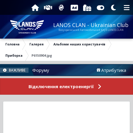
LANOS CLAN - Ukrainian Club
Всеукраїнський Автомобільний Клуб LANOS CLAN
Головна
Галерея
Альбоми наших користувачів
Приборка
P6150904.jpg
Новини Форуму
Атрибутика
ВАЖЛИВЕ
Відключення електроенергії