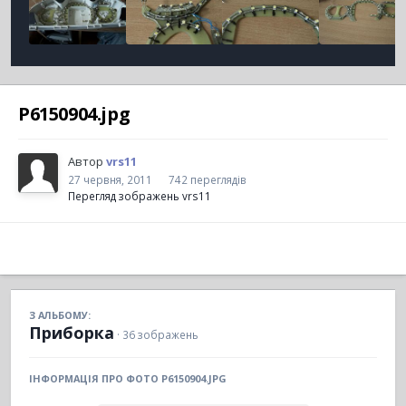
P6150904.jpg
Автор
vrs11
27 червня, 2011
742 переглядів
Перегляд зображень vrs11
З АЛЬБОМУ:
Приборка
· 36 зображень
ІНФОРМАЦІЯ ПРО ФОТО P6150904.JPG