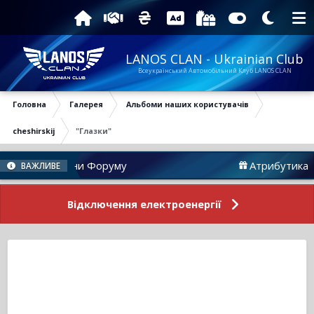
LANOS CLAN - Ukrainian Club
Всеукраїнський Автомобільний Клуб LANOS CLAN
Головна
Галерея
Альбоми наших користувачів
cheshirskij
"Глазки"
Новини Форуму
Атрибутика
ВАЖЛИВЕ
Відключення електроенергії