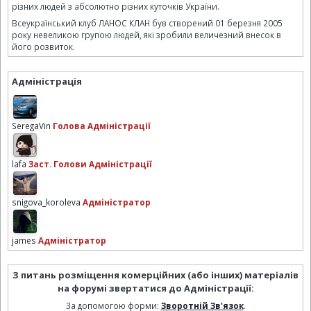
різних людей з абсолютно різних куточків України.
Всеукраїнський клуб ЛАНОС КЛАН був створений 01 березня 2005
року невеликою групою людей, які зробили величезний внесок в
його розвиток.
Адміністрація
SeregaVin
Голова Адміністрації
lafa
Заст. Голови Адміністрації
snigova_koroleva
Адміністратор
james
Адміністратор
З питань розміщення комерційних (або інших) матеріалів
на форумі звертатися до Адміністрації:
За допомогою форми:
Зворотній Зв'язок
.