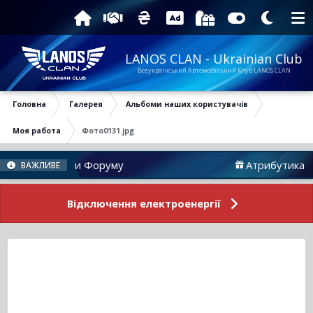
LANOS CLAN - Ukrainian Club
Всеукраїнський Автомобільний Клуб LANOS CLAN
Головна
Галерея
Альбоми наших користувачів
Моя работа
Фото0131.jpg
Новини Форуму
Атрибутика
ВАЖЛИВЕ
Відключення електроенергії