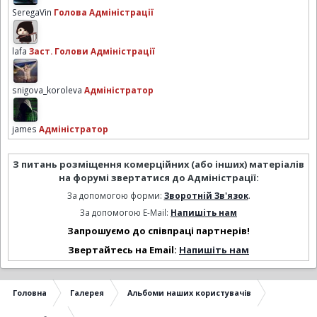
SeregaVin
Голова Адміністрації
lafa
Заст. Голови Адміністрації
snigova_koroleva
Адміністратор
james
Адміністратор
З питань розміщення комерційних (або інших) матеріалів
на форумі звертатися до Адміністрації:
За допомогою форми:
Зворотній Зв'язок
.
За допомогою E-Mail:
Напишіть нам
Запрошуємо до співпраці партнерів!
Звертайтесь на Email:
Напишіть нам
Головна
Галерея
Альбоми наших користувачів