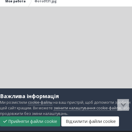
Моя работа
Фото0131.jpg
Важлива інформація
Ми розмістили
cookie-файлы
на ваш пристрій, щоб допомогти зробити
цей сайт кращим. Ви можете
змінити налаштування cookie-файлів
, або
продовжити без зміни налаштувань.
Прийняти файли cookie
Відхилити файли cookie
Підтримати
Прибрати
Головна
Завантаження
Непрочитані
Увійти
Реєстрація
нас
рекламу