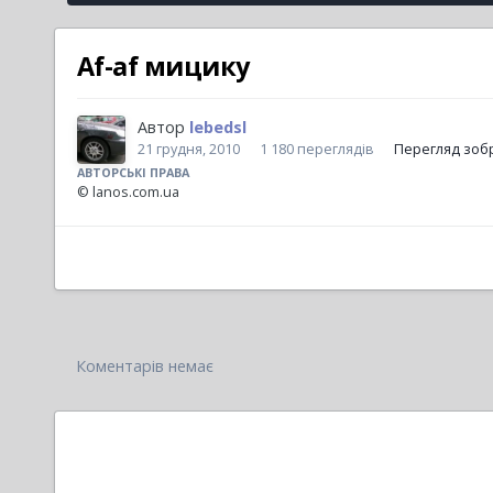
Af-af мицику
Автор
lebedsl
21 грудня, 2010
1 180 переглядів
Перегляд зоб
АВТОРСЬКІ ПРАВА
© lanos.com.ua
Коментарів немає