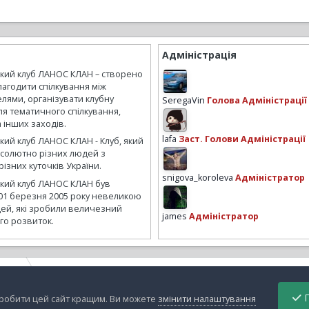
Адміністрація
ький клуб ЛАНОС КЛАН – створено
лагодити спілкування між
лями, організувати клубну
SeregaVin
Голова Адміністрації
ля тематичного спілкування,
а інших заходів.
lafa
Заст. Голови Адміністрації
кий клуб ЛАНОС КЛАН - Клуб, який
бсолютно різних людей з
ізних куточків України.
snigova_koroleva
Адміністратор
ький клуб ЛАНОС КЛАН був
01 березня 2005 року невеликою
ей, які зробили величезний
james
Адміністратор
го розвиток.
ebedsl
Af-af мицику
П
зробити цей сайт кращим. Ви можете
змінити налаштування