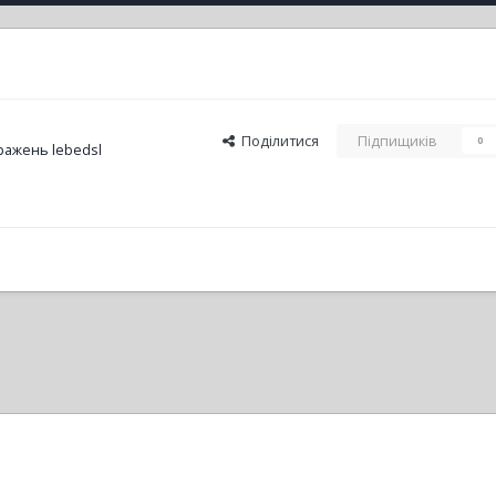
Поділитися
Підпищиків
0
ражень lebedsl