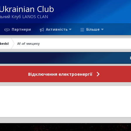
krainian Club
ільний Клуб LANOS CLAN
Партнери
Активність
Більше
ebedsl
Af-af мицику
Новини
Відключення електроенергії