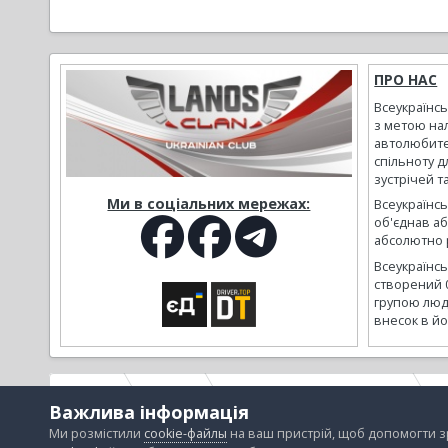
ПРО НАС
Всеукраїнс
з метою на
автолюбите
спільноту д
зустрічей т
Ми в соціальних мережах:
Всеукраїнсь
об'єднав а
абсолютно р
Всеукраїнс
створений 
групою люд
внесок в йо
Головна
Галерея
Альбоми наших користувачів
l
Важлива інформація
Ми розмістили
cookie-файлы
на ваш пристрій, щоб допомогти 