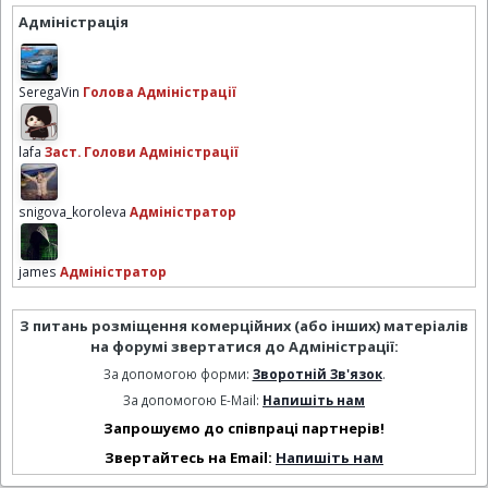
Адміністрація
SeregaVin
Голова Адміністрації
lafa
Заст. Голови Адміністрації
snigova_koroleva
Адміністратор
james
Адміністратор
З питань розміщення комерційних (або інших) матеріалів
на форумі звертатися до Адміністрації:
За допомогою форми:
Зворотній Зв'язок
.
За допомогою E-Mail:
Напишіть нам
Запрошуємо до співпраці партнерів!
Звертайтесь на Email:
Напишіть нам