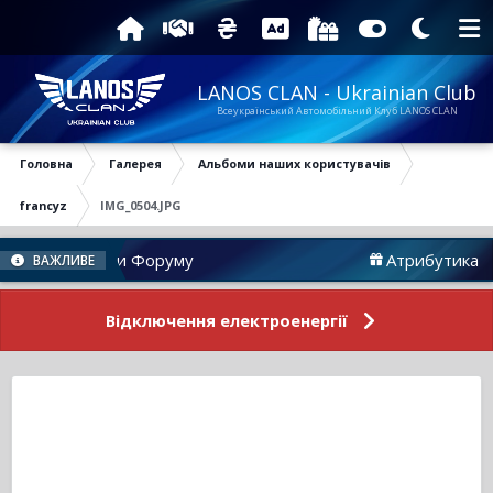
LANOS CLAN - Ukrainian Club
Всеукраїнський Автомобільний Клуб LANOS CLAN
Головна
Галерея
Альбоми наших користувачів
francyz
IMG_0504.JPG
Новини Форуму
Атрибутика
ВАЖЛИВЕ
Відключення електроенергії