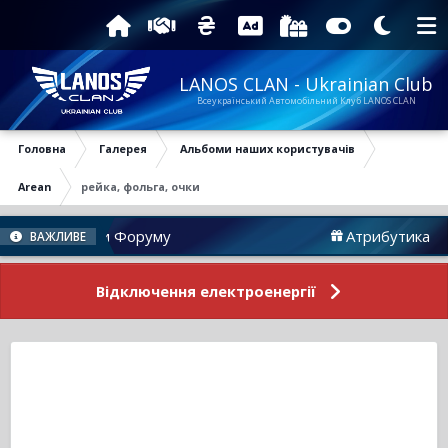
LANOS CLAN - Ukrainian Club
Всеукраїнський Автомобільний Клуб LANOS CLAN
Головна
Галерея
Альбоми наших користувачів
Arean
рейка, фольга, очки
Новини Форуму
Атрибутика
ВАЖЛИВЕ
Відключення електроенергії