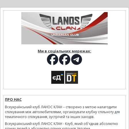
Ми в соціальних мережах:
ПРО НАС
Всеукраїнський клуб ЛАНОС КЛАН – створено з метою налагодити
спілкування між автолюбителями, організувати клубну спільноту для
тематичного спілкування, зустрічей та інших заходів.
Всеукраїнський клуб ЛАНОС КЛАН - Клуб, який об'єднав абсолютно
різних людей з абсолютно різних куточків України.