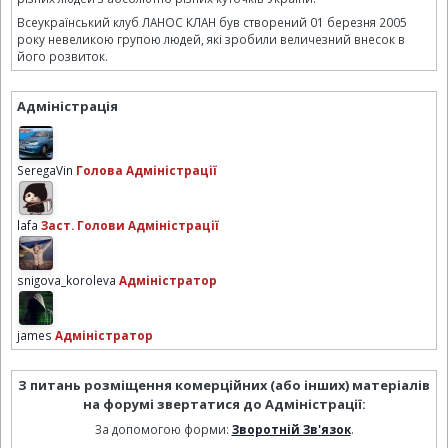
Всеукраїнський клуб ЛАНОС КЛАН був створений 01 березня 2005
року невеликою групою людей, які зробили величезний внесок в
його розвиток.
Адміністрація
SeregaVin
Голова Адміністрації
lafa
Заст. Голови Адміністрації
snigova_koroleva
Адміністратор
james
Адміністратор
З питань розміщення комерційних (або інших) матеріалів
на форумі звертатися до Адміністрації:
За допомогою форми:
Зворотній Зв'язок
.