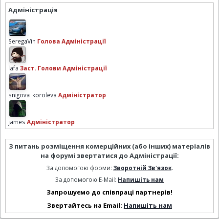
Адміністрація
SeregaVin
Голова Адміністрації
lafa
Заст. Голови Адміністрації
snigova_koroleva
Адміністратор
james
Адміністратор
З питань розміщення комерційних (або інших) матеріалів
на форумі звертатися до Адміністрації:
За допомогою форми:
Зворотній Зв'язок
.
За допомогою E-Mail:
Напишіть нам
Запрошуємо до співпраці партнерів!
Звертайтесь на Email:
Напишіть нам