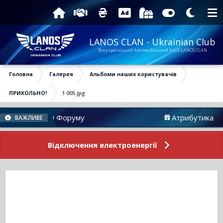
LANOS CLAN - Ukrainian Club
Всеукраїнський Автомобільний Клуб LANOS CLAN
Головна
Галерея
Альбоми наших користувачів
ПРИКОЛЬНО!
1 005.jpg
Новини Форуму
Атрибутика
ВАЖЛИВЕ
Відключення електроенергії