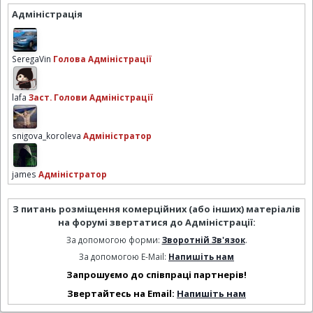
Адміністрація
SeregaVin
Голова Адміністрації
lafa
Заст. Голови Адміністрації
snigova_koroleva
Адміністратор
james
Адміністратор
З питань розміщення комерційних (або інших) матеріалів
на форумі звертатися до Адміністрації:
За допомогою форми:
Зворотній Зв'язок
.
За допомогою E-Mail:
Напишіть нам
Запрошуємо до співпраці партнерів!
Звертайтесь на Email:
Напишіть нам