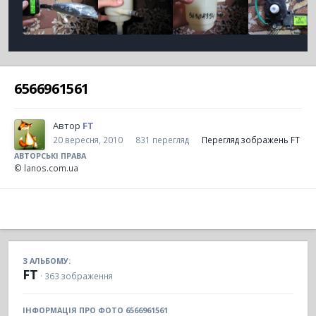
6566961561
Автор
FT
20 вересня, 2010
831 перегляд
Перегляд зображень FT
АВТОРСЬКІ ПРАВА
© lanos.com.ua
З АЛЬБОМУ:
FT
· 363 зображення
ІНФОРМАЦІЯ ПРО ФОТО 6566961561