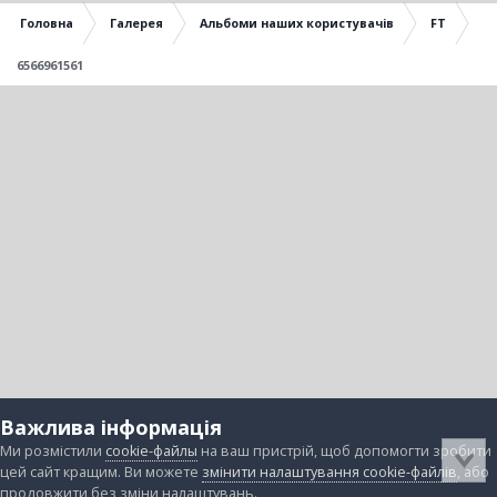
Головна
Галерея
Альбоми наших користувачів
FT
6566961561
Важлива інформація
Ми розмістили
cookie-файлы
на ваш пристрій, щоб допомогти зробити
цей сайт кращим. Ви можете
змінити налаштування cookie-файлів
, або
продовжити без зміни налаштувань.