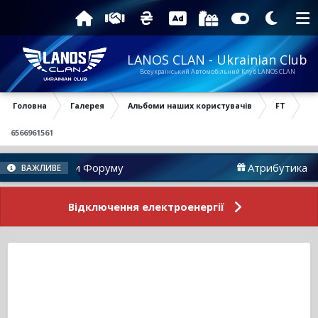
LANOS CLAN - Ukrainian Club
Всеукраїнський Автомобільний Клуб LANOS CLAN
Головна
Галерея
Альбоми наших користувачів
FT
6566961561
Новини Форуму
Атрибутика
ВАЖЛИВЕ
Відключення електроенергії