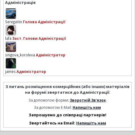
Адміністрація
SeregaVin
Голова Адміністрації
lafa
Заст. Голови Адміністрації
snigova_koroleva
Адміністратор
james
Адміністратор
З питань розміщення комерційних (або інших) матеріалів
на форумі звертатися до Адміністрації:
За допомогою форми:
Зворотній Зв'язок
.
За допомогою E-Mail:
Напишіть нам
Запрошуємо до співпраці партнерів!
Звертайтесь на Email:
Напишіть нам