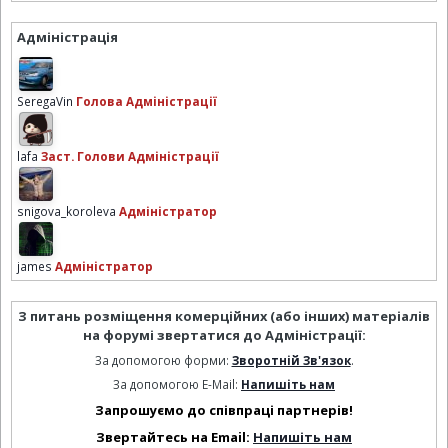
Адміністрація
SeregaVin
Голова Адміністрації
lafa
Заст. Голови Адміністрації
snigova_koroleva
Адміністратор
james
Адміністратор
З питань розміщення комерційних (або інших) матеріалів
на форумі звертатися до Адміністрації:
За допомогою форми:
Зворотній Зв'язок
.
За допомогою E-Mail:
Напишіть нам
Запрошуємо до співпраці партнерів!
Звертайтесь на Email:
Напишіть нам