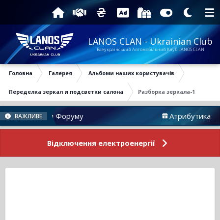
LANOS CLAN - Ukrainian Club
Всеукраїнський Автомобільний Клуб LANOS CLAN
Головна
Галерея
Альбоми наших користувачів
Переделка зеркал и подсветки салона
Разборка зеркала-1
Новини Форуму
Атрибутика
ВАЖЛИВЕ
Відключення електроенергії