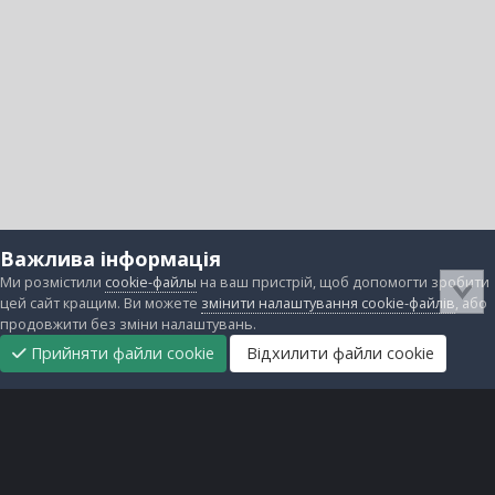
Важлива інформація
Ми розмістили
cookie-файлы
на ваш пристрій, щоб допомогти зробити
цей сайт кращим. Ви можете
змінити налаштування cookie-файлів
, або
продовжити без зміни налаштувань.
Прийняти файли cookie
Відхилити файли cookie
Підтримати
Прибрати
Головна
Завантаження
Непрочитані
Увійти
Реєстрація
нас
рекламу
Зворотній зв'язок
Файли cookie
Всі права захищені © lanos.com.ua, 2005-2026