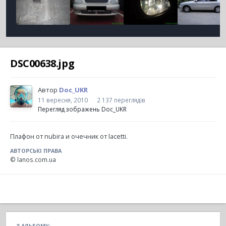
DSC00638.jpg
Автор
Doc_UKR
11 вересня, 2010
2 137 переглядів
Перегляд зображень Doc_UKR
Плафон от nubira и очечник от lacetti.
АВТОРСЬКІ ПРАВА
© lanos.com.ua
З АЛЬБОМУ: