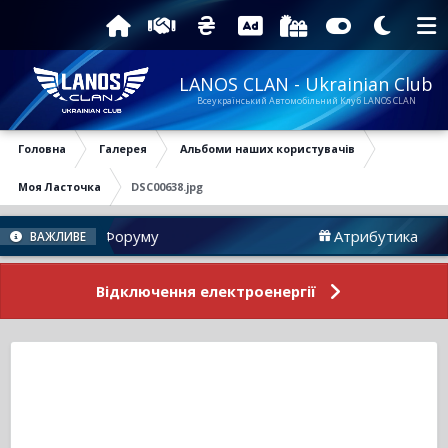
LANOS CLAN - Ukrainian Club
Всеукраїнський Автомобільний Клуб LANOS CLAN
Головна
Галерея
Альбоми наших користувачів
Моя Ласточка
DSC00638.jpg
Новини Форуму
Атрибутика
ВАЖЛИВЕ
Відключення електроенергії