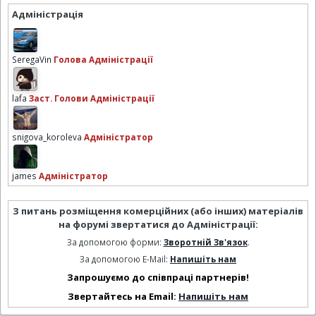
Адміністрація
SeregaVin
Голова Адміністрації
lafa
Заст. Голови Адміністрації
snigova_koroleva
Адміністратор
james
Адміністратор
З питань розміщення комерційних (або інших) матеріалів
на форумі звертатися до Адміністрації:
За допомогою форми:
Зворотній Зв'язок
.
За допомогою E-Mail:
Напишіть нам
Запрошуємо до співпраці партнерів!
Звертайтесь на Email:
Напишіть нам