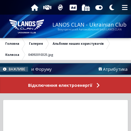
LANOS CLAN - Ukrainian Club
Всеукраїнський Автомобільний Клуб LANOS CLAN
Головна
Галерея
Альбоми наших користувачів
Коляска
04092010325.jpg
Новини Форуму
Атрибутика
ВАЖЛИВЕ
Відключення електроенергії