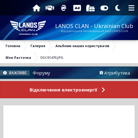
LANOS CLAN - Ukrainian Club
Всеукраїнський Автомобільний Клуб LANOS CLAN
Головна
Галерея
Альбоми наших користувачів
Моя Ласточка
DSC01470.JPG
Новини Форуму
Атрибутика
ВАЖЛИВЕ
Відключення електроенергії