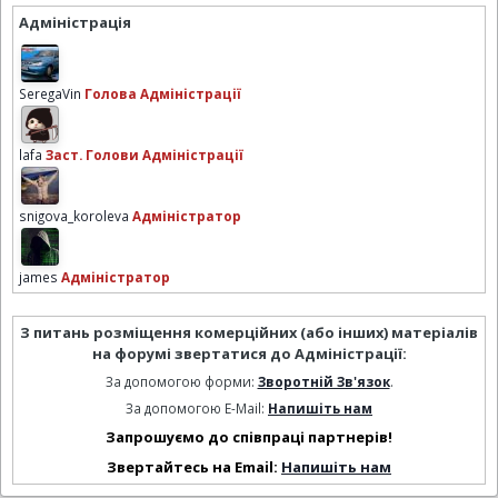
Адміністрація
SeregaVin
Голова Адміністрації
lafa
Заст. Голови Адміністрації
snigova_koroleva
Адміністратор
james
Адміністратор
З питань розміщення комерційних (або інших) матеріалів
на форумі звертатися до Адміністрації:
За допомогою форми:
Зворотній Зв'язок
.
За допомогою E-Mail:
Напишіть нам
Запрошуємо до співпраці партнерів!
Звертайтесь на Email:
Напишіть нам