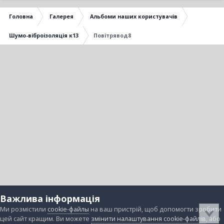
Головна
Галерея
Альбоми наших користувачів
Шумо-віброізоляція к13
Повітрявод8
Важлива інформація
Ми розмістили
cookie-файлы
на ваш пристрій, щоб допомогти зробити
цей сайт кращим. Ви можете
змінити налаштування cookie-файлів
, або