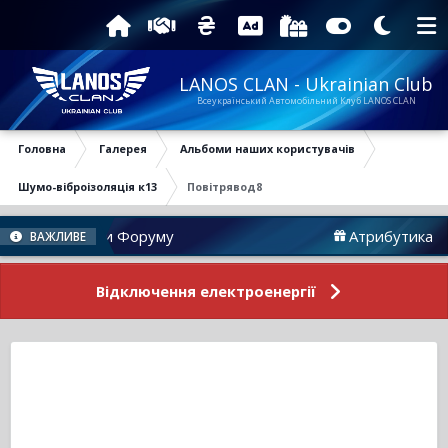
LANOS CLAN - Ukrainian Club
Всеукраїнський Автомобільний Клуб LANOS CLAN
Головна
Галерея
Альбоми наших користувачів
Шумо-віброізоляція к13
Повітрявод8
Новини Форуму
Атрибутика
ВАЖЛИВЕ
Відключення електроенергії