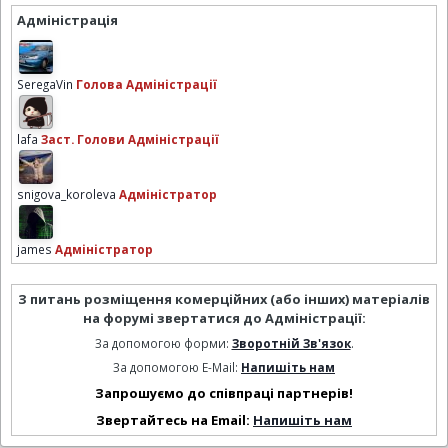
Адміністрація
SeregaVin
Голова Адміністрації
lafa
Заст. Голови Адміністрації
snigova_koroleva
Адміністратор
james
Адміністратор
З питань розміщення комерційних (або інших) матеріалів
на форумі звертатися до Адміністрації:
За допомогою форми:
Зворотній Зв'язок
.
За допомогою E-Mail:
Напишіть нам
Запрошуємо до співпраці партнерів!
Звертайтесь на Email:
Напишіть нам