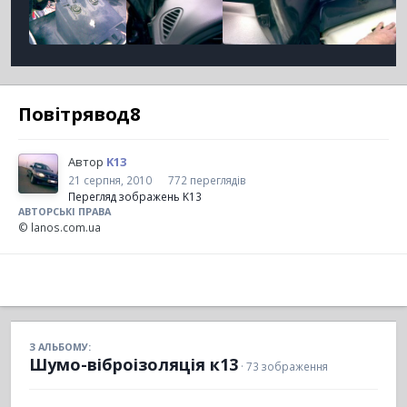
Повітрявод8
Автор
K13
21 серпня, 2010
772 переглядів
Перегляд зображень K13
АВТОРСЬКІ ПРАВА
© lanos.com.ua
З АЛЬБОМУ:
Шумо-віброізоляція к13
· 73 зображення