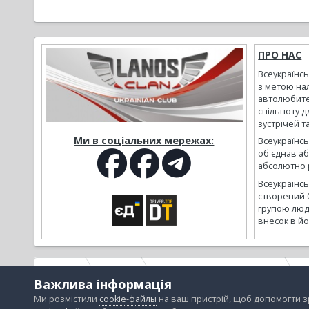
ПРО НАС
Всеукраїнс
з метою на
автолюбите
спільноту д
зустрічей т
Ми в соціальних мережах:
Всеукраїнсь
об'єднав а
абсолютно р
Всеукраїнс
створений 
групою люд
внесок в йо
Головна
Галерея
Альбоми наших користувачів
D
Важлива інформація
Ми розмістили
cookie-файлы
на ваш пристрій, щоб допомогти 