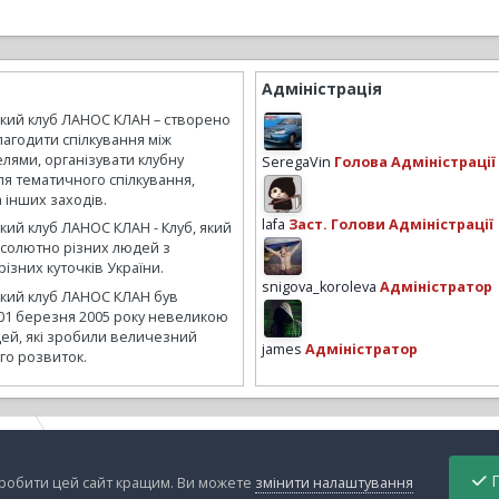
Адміністрація
ький клуб ЛАНОС КЛАН – створено
лагодити спілкування між
лями, організувати клубну
SeregaVin
Голова Адміністрації
ля тематичного спілкування,
а інших заходів.
lafa
Заст. Голови Адміністрації
кий клуб ЛАНОС КЛАН - Клуб, який
бсолютно різних людей з
ізних куточків України.
snigova_koroleva
Адміністратор
ький клуб ЛАНОС КЛАН був
01 березня 2005 року невеликою
ей, які зробили величезний
james
Адміністратор
го розвиток.
ryZe
DSCN6928.JPG
П
зробити цей сайт кращим. Ви можете
змінити налаштування