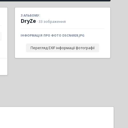
З АЛЬБОМУ:
DryZe
· 33 зображення
ІНФОРМАЦІЯ ПРО ФОТО DSCN6928.JPG
Перегляд EXIF інформації фотографії