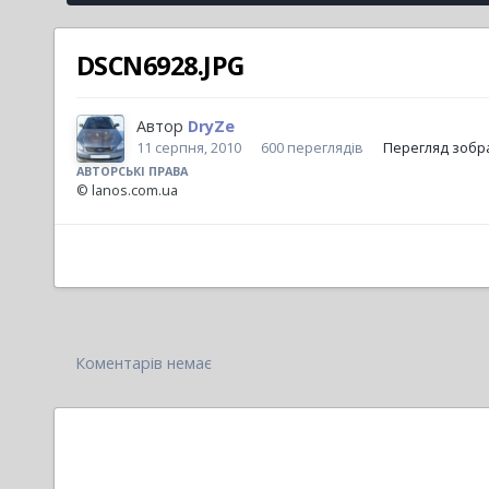
DSCN6928.JPG
Автор
DryZe
11 серпня, 2010
600 переглядів
Перегляд зобр
АВТОРСЬКІ ПРАВА
© lanos.com.ua
Коментарів немає