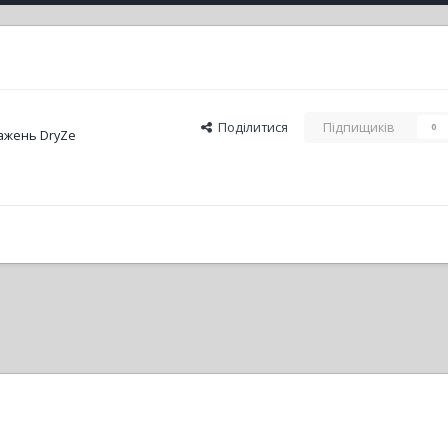
Поділитися
Підпищиків
0
ажень DryZe