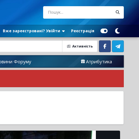
Вже зареєстровані? Увійти
Реєстрація
Активність
Facebook
Telegram
му
Атрибутика