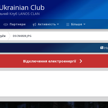
krainian Club
ільний Клуб LANOS CLAN
Партнери
Активність
Більше
ryZe
DSCN6928.JPG
Новини Фору
Відключення електроенергії