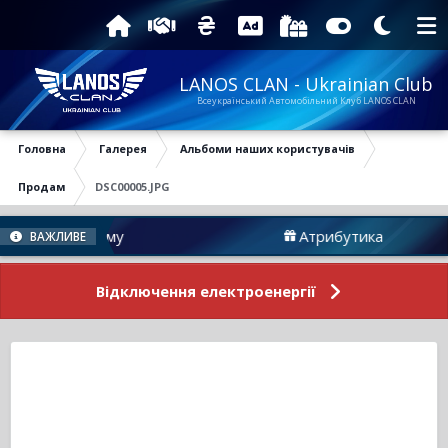
LANOS CLAN - Ukrainian Club
Всеукраїнський Автомобільний Клуб LANOS CLAN
Головна
Галерея
Альбоми наших користувачів
Продам
DSC00005.JPG
ини Форуму
Атрибутика
ВАЖЛИВЕ
Відключення електроенергії