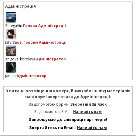
Адміністрація
SeregaVin
Голова Адміністрації
lafa
Заст. Голови Адміністрації
snigova_koroleva
Адміністратор
james
Адміністратор
З питань розміщення комерційних (або інших) матеріалів
на форумі звертатися до Адміністрації:
За допомогою форми:
Зворотній Зв'язок
.
За допомогою E-Mail:
Напишіть нам
Запрошуємо до співпраці партнерів!
Звертайтесь на Email:
Напишіть нам