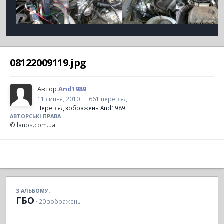
08122009119.jpg
Автор
And1989
11 липня, 2010
661 перегляд
Перегляд зображень And1989
АВТОРСЬКІ ПРАВА
© lanos.com.ua
З АЛЬБОМУ:
ГБО
· 20 зображень