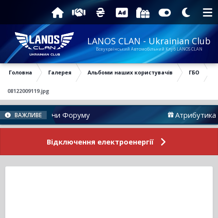
LANOS CLAN - Ukrainian Club
Всеукраїнський Автомобільний Клуб LANOS CLAN
Головна
Галерея
Альбоми наших користувачів
ГБО
08122009119.jpg
Новини Форуму
Атрибутика
ВАЖЛИВЕ
Відключення електроенергії