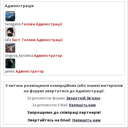
Адміністрація
SeregaVin
Голова Адміністрації
lafa
Заст. Голови Адміністрації
snigova_koroleva
Адміністратор
james
Адміністратор
З питань розміщення комерційних (або інших) матеріалів
на форумі звертатися до Адміністрації:
За допомогою форми:
Зворотній Зв'язок
.
За допомогою E-Mail:
Напишіть нам
Запрошуємо до співпраці партнерів!
Звертайтесь на Email:
Напишіть нам