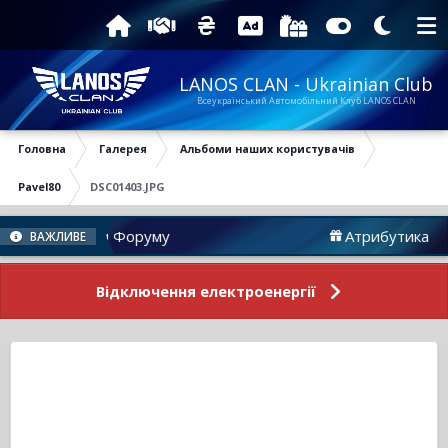
LANOS CLAN - Ukrainian Club
Всеукраїнський Автомобільний Клуб LANOS CLAN
Головна
Галерея
Альбоми наших користувачів
Pavel80
DSC01403.JPG
Новини Форуму
Атрибутика
ВАЖЛИВЕ
Відключення електроенергії