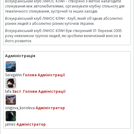
Всеукраїнський клуб ЛАНОС КЛАН – створено з метою налагодити
спілкування між автолюбителями, організувати клубну спільноту для
тематичного спілкування, зустрічей та інших заходів.
Всеукраїнський клуб ЛАНОС КЛАН - Клуб, який об'єднав абсолютно
різних людей з абсолютно різних куточків України.
Всеукраїнський клуб ЛАНОС КЛАН був створений 01 березня 2005
року невеликою групою людей, які зробили величезний внесок в
його розвиток.
Адміністрація
SeregaVin
Голова Адміністрації
lafa
Заст. Голови Адміністрації
snigova_koroleva
Адміністратор
james
Адміністратор