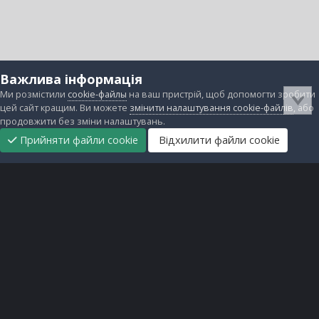
Важлива інформація
Ми розмістили
cookie-файлы
на ваш пристрій, щоб допомогти зробити
цей сайт кращим. Ви можете
змінити налаштування cookie-файлів
, або
продовжити без зміни налаштувань.
Прийняти файли cookie
Відхилити файли cookie
Підтримати
Прибрати
Головна
Завантаження
Непрочитані
Увійти
Реєстрація
нас
рекламу
Зворотній зв'язок
Файли cookie
Всі права захищені © lanos.com.ua, 2005-2026