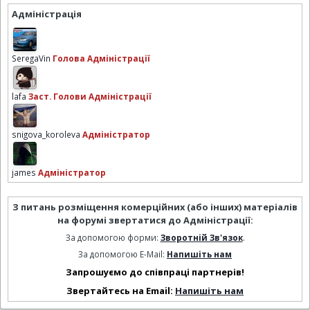
Адміністрація
SeregaVin
Голова Адміністрації
lafa
Заст. Голови Адміністрації
snigova_koroleva
Адміністратор
james
Адміністратор
З питань розміщення комерційних (або інших) матеріалів
на форумі звертатися до Адміністрації:
За допомогою форми:
Зворотній Зв'язок
.
За допомогою E-Mail:
Напишіть нам
Запрошуємо до співпраці партнерів!
Звертайтесь на Email:
Напишіть нам