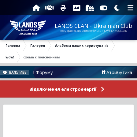
LANOS CLAN - Ukrainian Club
Всеукраїнський Автомобільний Клуб LANOS CLAN
Головна
Галерея
Альбоми наших користувачів
wow!
схема с пояснением
Новини Форуму
Атрибутика
ВАЖЛИВЕ
Відключення електроенергії